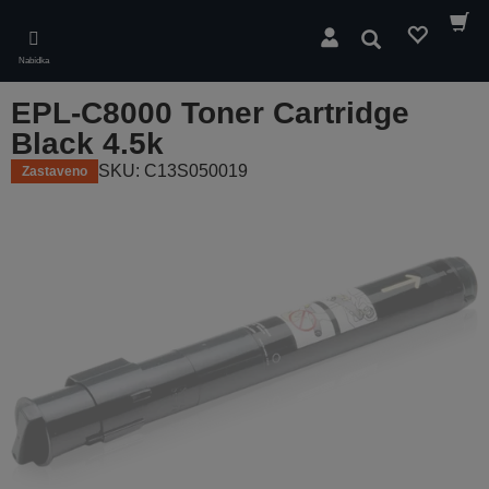
Skip
to
Hledat
main
Nabídka
content
EPL-C8000 Toner Cartridge
Black 4.5k
SKU: C13S050019
Zastaveno