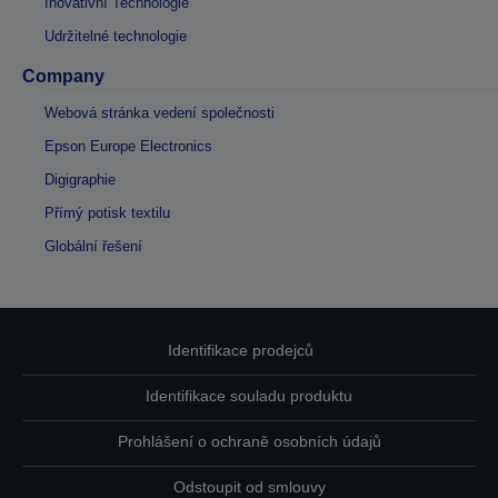
Inovativní Technologie
Udržitelné technologie
Company
Webová stránka vedení společnosti
Epson Europe Electronics
Digigraphie
Přímý potisk textilu
Globální řešení
Identifikace prodejců
Identifikace souladu produktu
Prohlášení o ochraně osobních údajů
Odstoupit od smlouvy