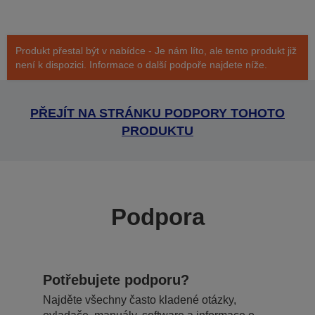
Produkt přestal být v nabídce - Je nám líto, ale tento produkt již
není k dispozici. Informace o další podpoře najdete níže.
PŘEJÍT NA STRÁNKU PODPORY TOHOTO
PRODUKTU
Podpora
Potřebujete podporu?
Najděte všechny často kladené otázky,