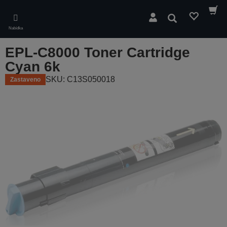
Skip
to
Hledat
main
Nabídka
content
EPL-C8000 Toner Cartridge
Cyan 6k
SKU: C13S050018
Zastaveno