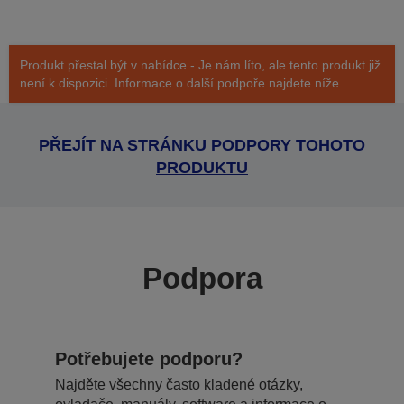
Produkt přestal být v nabídce - Je nám líto, ale tento produkt již
není k dispozici. Informace o další podpoře najdete níže.
PŘEJÍT NA STRÁNKU PODPORY TOHOTO
PRODUKTU
Podpora
Potřebujete podporu?
Najděte všechny často kladené otázky,