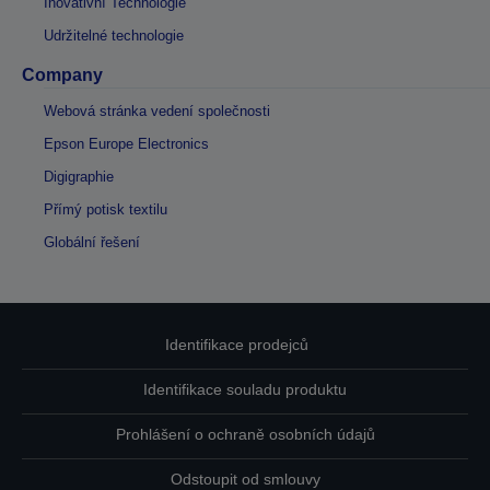
Inovativní Technologie
Udržitelné technologie
Company
Webová stránka vedení společnosti
Epson Europe Electronics
Digigraphie
Přímý potisk textilu
Globální řešení
Identifikace prodejců
Identifikace souladu produktu
Prohlášení o ochraně osobních údajů
Odstoupit od smlouvy