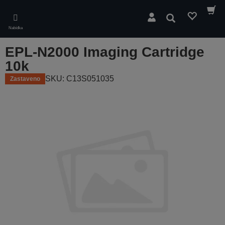
Skip
to
Hledat
main
Nabídka
content
EPL-N2000 Imaging Cartridge
10k
SKU: C13S051035
Zastaveno