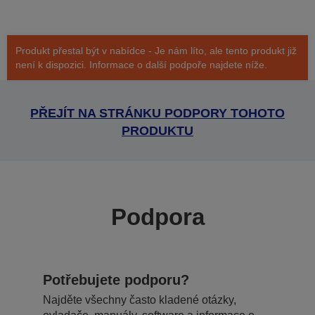
Produkt přestal být v nabídce - Je nám líto, ale tento produkt již
není k dispozici. Informace o další podpoře najdete níže.
PŘEJÍT NA STRÁNKU PODPORY TOHOTO
PRODUKTU
Podpora
Potřebujete podporu?
Najděte všechny často kladené otázky,