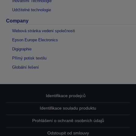
Inovativní Technologie
Udržitelné technologie
Company
Webová stránka vedení společnosti
Epson Europe Electronics
Digigraphie
Přímý potisk textilu
Globální řešení
Identifikace prodejců
Identifikace souladu produktu
Prohlášení o ochraně osobních údajů
Odstoupit od smlouvy