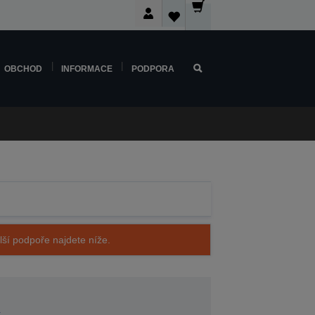
OBCHOD
INFORMACE
PODPORA
alší podpoře najdete níže.