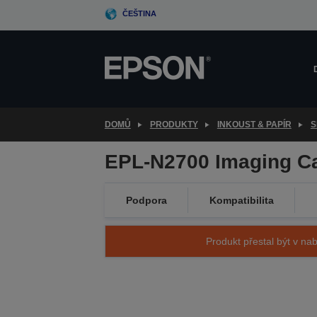
Skip
ČEŠTINA
to
main
content
DOMŮ
PRODUKTY
INKOUST & PAPÍR
S
EPL-N2700 Imaging Ca
Podpora
Kompatibilita
Produkt přestal být v nab