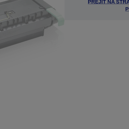
PŘEJÍT NA ST
P