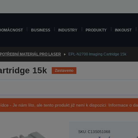
DOMÁCNOST
BUSINESS
INDUSTRY
PRODUKTY
INKOUST
POTŘEBNÍ MATERIÁL PRO LASER
EPL-N2700 Imaging Cartridge 15k
rtridge 15k
Zastaveno
ídce - Je nám líto, ale tento produkt již není k dispozici. Informace o d
SKU: C13S051068