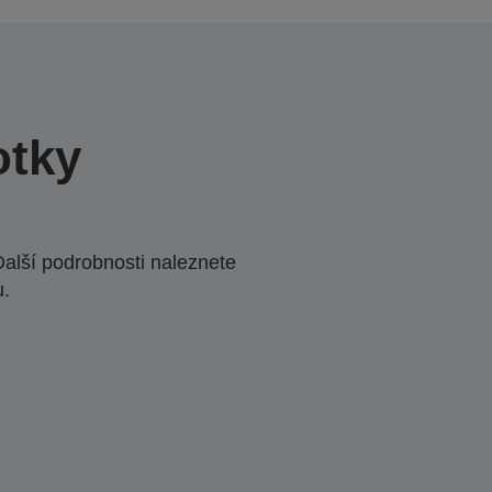
otky
Další podrobnosti naleznete
u.