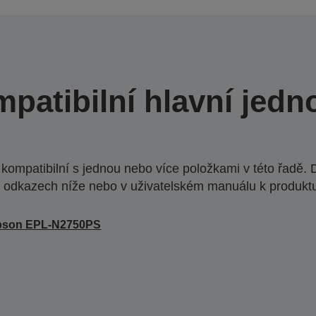
patibilní hlavní jedn
ompatibilní s jednou nebo více položkami v této řadě. 
 odkazech níže nebo v uživatelském manuálu k produkt
pson EPL-N2750PS