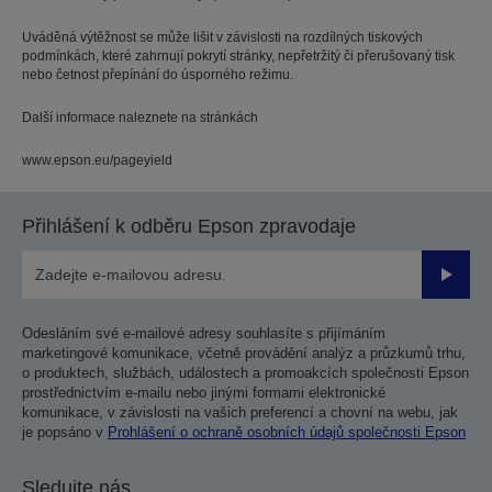
Uváděná výtěžnost se může lišit v závislosti na rozdílných tiskových
podmínkách, které zahrnují pokrytí stránky, nepřetržitý či přerušovaný tisk
nebo četnost přepínání do úsporného režimu.
Další informace naleznete na stránkách
www.epson.eu/pageyield
Přihlášení k odběru Epson zpravodaje
Odesla
Odesláním své e-mailové adresy souhlasíte s přijímáním
marketingové komunikace, včetně provádění analýz a průzkumů trhu,
o produktech, službách, událostech a promoakcích společnosti Epson
prostřednictvím e-mailu nebo jinými formami elektronické
komunikace, v závislosti na vašich preferencí a chovní na webu, jak
je popsáno v
Prohlášení o ochraně osobních údajů společnosti Epson
Sledujte nás