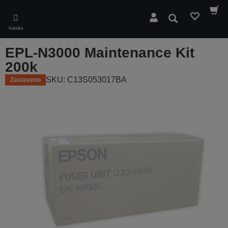
Skip
to
Hledat
main
Nabídka
content
EPL-N3000 Maintenance Kit
200k
SKU: C13S053017BA
Zastaveno