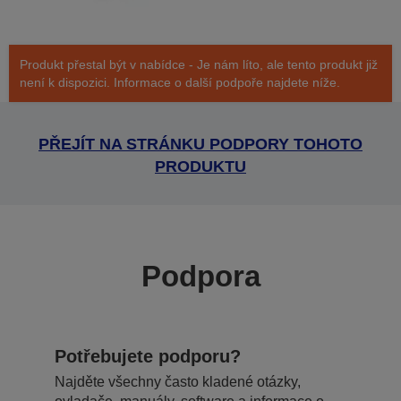
Produkt přestal být v nabídce - Je nám líto, ale tento produkt již
není k dispozici. Informace o další podpoře najdete níže.
PŘEJÍT NA STRÁNKU PODPORY TOHOTO
PRODUKTU
Podpora
Potřebujete podporu?
Najděte všechny často kladené otázky,