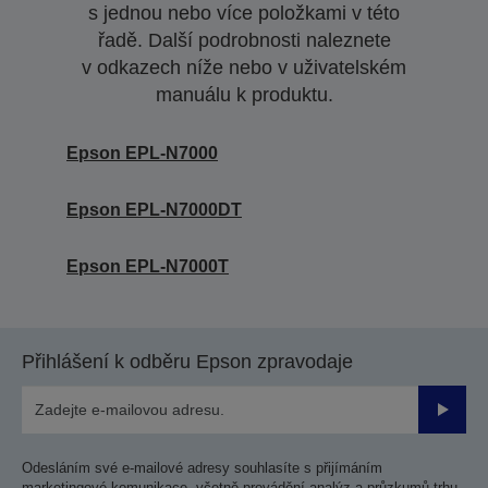
s jednou nebo více položkami v této
řadě. Další podrobnosti naleznete
v odkazech níže nebo v uživatelském
manuálu k produktu.
Epson EPL-N7000
Epson EPL-N7000DT
Epson EPL-N7000T
Přihlášení k odběru Epson zpravodaje
Odesla
Odesláním své e-mailové adresy souhlasíte s přijímáním
marketingové komunikace, včetně provádění analýz a průzkumů trhu,