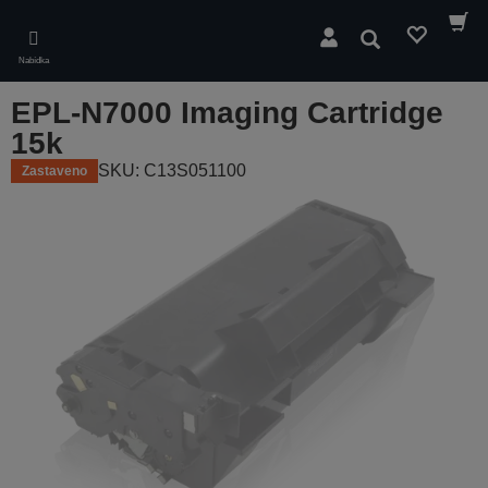
Skip
to
Hledat
main
Nabídka
content
EPL-N7000 Imaging Cartridge
15k
SKU: C13S051100
Zastaveno