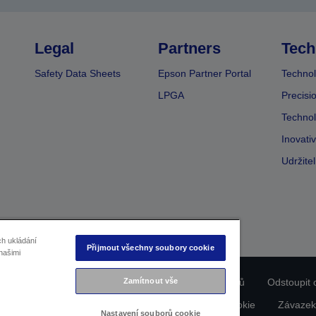
Legal
Partners
Tech
Safety Data Sheets
Epson Partner Portal
Technol
LPGA
Precisi
Technol
Inovati
Udržite
ch ukládání
Přijmout všechny soubory cookie
našimi
ladu produktu
Prohlášení o ochraně osobních údajů
Odstoupit 
Zamítnout vše
dajích nás kontaktujte
Informace o souborech cookie
Závazek
Nastavení souborů cookie