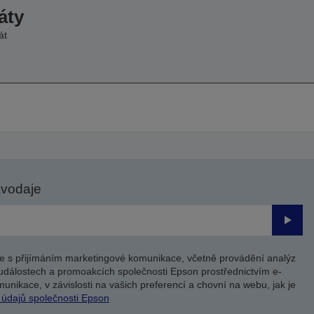
áty
át
avodaje
Odesl
e s přijímáním marketingové komunikace, včetně provádění analýz
událostech a promoakcích společnosti Epson prostřednictvím e-
unikace, v závislosti na vašich preferencí a chovní na webu, jak je
 údajů společnosti Epson