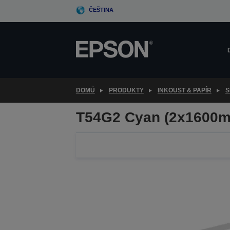
Skip
ČEŠTINA
to
main
content
DOMŮ
PRODUKTY
INKOUST & PAPÍR
S
T54G2 Cyan (2x1600m