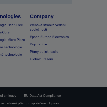
nologies
Company
ogie Heat-Free
Webová stránka vedení
společnosti
onCore
Epson Europe Electronics
ogie Micro Piezo
Digigraphie
vní Technologie
Přímý potisk textilu
lné technologie
Globální řešení
od smlouvy
EU Data Act Compliance
 usnadnění přístupu společnosti Epson