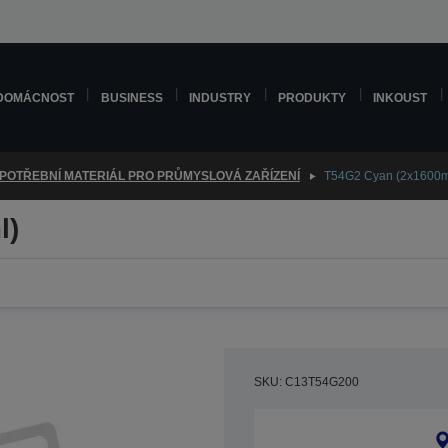
DOMÁCNOST
BUSINESS
INDUSTRY
PRODUKTY
INKOUST
POTŘEBNÍ MATERIÁL PRO PRŮMYSLOVÁ ZAŘÍZENÍ
T54G2 Cyan (2x1600m
l)
SKU: C13T54G200