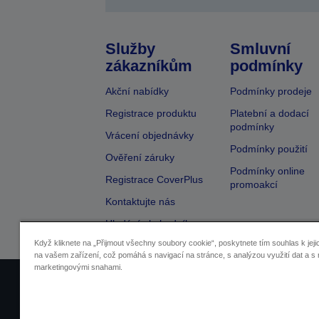
Služby
Smluvní
zákazníkům
podmínky
Akční nabídky
Podmínky prodeje
Registrace produktu
Platební a dodací
podmínky
Vrácení objednávky
Podmínky použití
Ověření záruky
Podmínky online
Registrace CoverPlus
promoakcí
Kontaktujte nás
Hledání obchodníka
Když kliknete na „Přijmout všechny soubory cookie“, poskytnete tím souhlas k jeji
na vašem zařízení, což pomáhá s navigací na stránce, s analýzou využití dat a s 
marketingovými snahami.
Identifikace prodejců
Identifikace sou
Pro více informací o vašich osobních ú