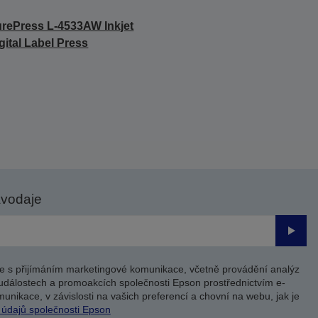
rePress L-4533AW Inkjet
gital Label Press
avodaje
Odesl
e s přijímáním marketingové komunikace, včetně provádění analýz
událostech a promoakcích společnosti Epson prostřednictvím e-
unikace, v závislosti na vašich preferencí a chovní na webu, jak je
 údajů společnosti Epson