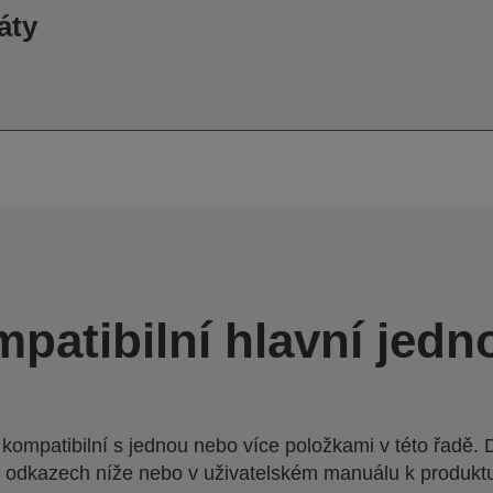
áty
patibilní hlavní jedn
ompatibilní s jednou nebo více položkami v této řadě. 
 odkazech níže nebo v uživatelském manuálu k produkt