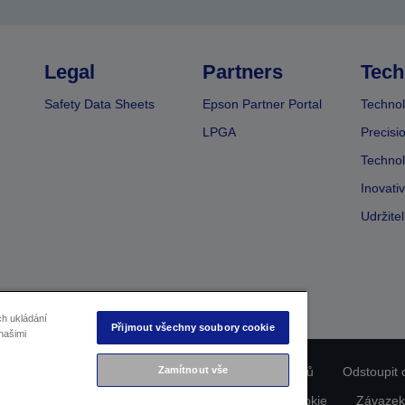
Legal
Partners
Tech
Safety Data Sheets
Epson Partner Portal
Technol
LPGA
Precisi
Technol
Inovati
Udržite
ch ukládání
Přijmout všechny soubory cookie
našimi
ladu produktu
Prohlášení o ochraně osobních údajů
Odstoupit 
Zamítnout vše
dajích nás kontaktujte
Informace o souborech cookie
Závazek