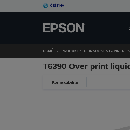
Skip
ČEŠTINA
to
main
content
DOMŮ
PRODUKTY
INKOUST & PAPÍR
S
T6390 Over print liqui
Kompatibilita