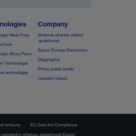
nologies
Company
ogie Heat-Free
Webová stránka vedení
společnosti
onCore
Epson Europe Electronics
ogie Micro Piezo
Digigraphie
vní Technologie
Přímý potisk textilu
lné technologie
Globální řešení
od smlouvy
EU Data Act Compliance
 usnadnění přístupu společnosti Epson