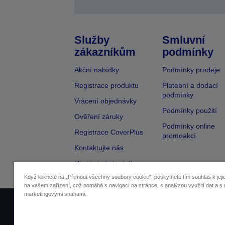
Služby
Smluvní
zákazníkům
podmínky
Akční nabídky
Podmínky prodeje
Registrace produktu
Platební a dodací
podmínky
Vrácení objednávky
Podmínky použití
Ověření záruky
Podmínky online
Registrace CoverPlus
promoakcí
Kontaktujte nás
Hledání obchodníka
Když kliknete na „Přijmout všechny soubory cookie“, poskytnete tím souhlas k jeji
na vašem zařízení, což pomáhá s navigací na stránce, s analýzou využití dat a s 
marketingovými snahami.
Identifikace prodejců
Identifikace sou
Pro více informací o vašich osobních ú