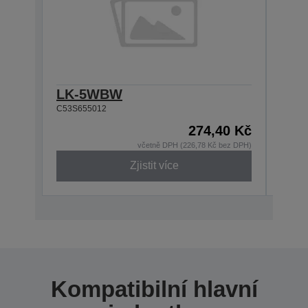
LK-5WBW
LK-
C53S655012
C53S6
274,40 Kč
včetně DPH (226,78 Kč bez DPH)
Zjistit více
Kompatibilní hlavní