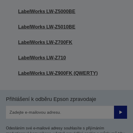
LabelWorks LW-Z5000BE
LabelWorks LW-Z5010BE
LabelWorks LW-Z700FK
LabelWorks LW-Z710
LabelWorks LW-Z900FK (QWERTY)
Přihlášení k odběru Epson zpravodaje
Odesla
Odesláním své e-mailové adresy souhlasíte s přijímáním