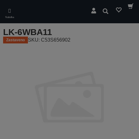
Skip
to
Hledat
main
Nabídka
content
LK-6WBA11
SKU: C53S656902
Zastaveno