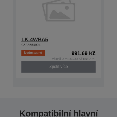
LK-4WBA5
C53S654904
991,69 Kč
Nedostupné
včetně DPH (819,58 Kč bez DPH)
Zjistit více
Kompatibilní hlavní