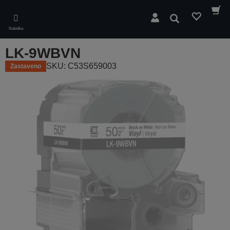
Skip
to
Hledat
main
Nabídka
content
LK-9WBVN
SKU: C53S659003
Zastaveno