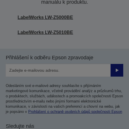
manuálu k produktu.
LabelWorks LW-Z5000BE
LabelWorks LW-Z5010BE
Přihlášení k odběru Epson zpravodaje
Odesla
Odesláním své e-mailové adresy souhlasíte s přijímáním
marketingové komunikace, včetně provádění analýz a průzkumů trhu,
o produktech, službách, událostech a promoakcích společnosti Epson
prostřednictvím e-mailu nebo jinými formami elektronické
komunikace, v závislosti na vašich preferencí a chovní na webu, jak
je popsáno v
Prohlášení o ochraně osobních údajů společnosti Epson
Sledujte nás