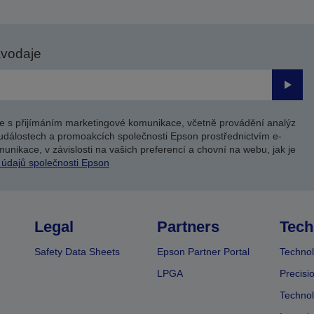
avodaje
Odesl
e s přijímáním marketingové komunikace, včetně provádění analýz
událostech a promoakcích společnosti Epson prostřednictvím e-
unikace, v závislosti na vašich preferencí a chovní na webu, jak je
 údajů společnosti Epson
Legal
Partners
Tech
Safety Data Sheets
Epson Partner Portal
Technol
LPGA
Precisi
Technol