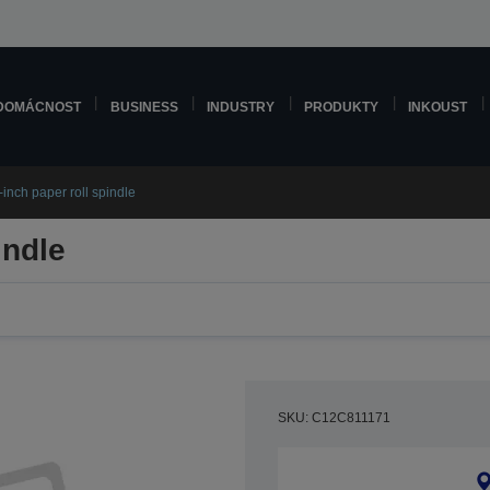
DOMÁCNOST
BUSINESS
INDUSTRY
PRODUKTY
INKOUST
-inch paper roll spindle
indle
SKU: C12C811171