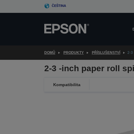
Skip
ČEŠTINA
to
main
content
DOMŮ
PRODUKTY
PŘÍSLUŠENSTVÍ
2-3 
2-3 -inch paper roll sp
Kompatibilita