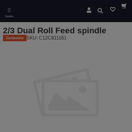
Skip
to
Hledat
main
Nabídka
content
2/3 Dual Roll Feed spindle
SKU: C12C811161
Zastaveno