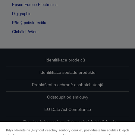
Epson Europe Electronics
Digigraphie
Přímý potisk textilu
Globální řešení
Identifikace prodejců
Identifikace souladu produktu
Prohlášení o ochraně osobních údajů
Odstoupit od smlouvy
EU Data Act Compliance
Pro více informací o vašich osobních údajích nás
kontaktujte
Když kliknete na „Přijmout všechny soubory cookie“, poskytnete tím souhlas k jejich