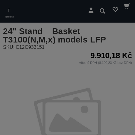
Skip
to
Hledat
main
Nabídka
content
24" Stand _ Basket
T3100(N,M,x) models LFP
SKU: C12C933151
9.910,18 Kč
včetně DPH (8.190,23 Kč bez DPH)