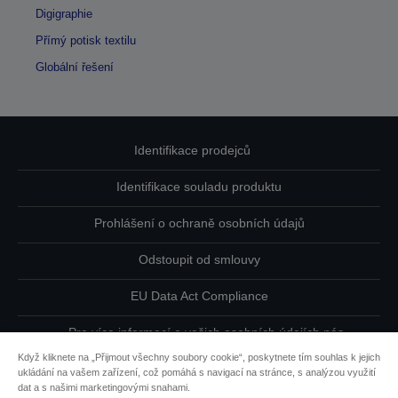
Digigraphie
Přímý potisk textilu
Globální řešení
Identifikace prodejců
Identifikace souladu produktu
Prohlášení o ochraně osobních údajů
Odstoupit od smlouvy
EU Data Act Compliance
Pro více informací o vašich osobních údajích nás
kontaktujte
Když kliknete na „Přijmout všechny soubory cookie“, poskytnete tím souhlas k jejich
ukládání na vašem zařízení, což pomáhá s navigací na stránce, s analýzou využití
Informace o souborech cookie
dat a s našimi marketingovými snahami.