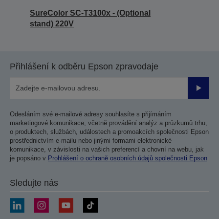
SureColor SC-T3100x - (Optional
stand) 220V
Přihlášení k odběru Epson zpravodaje
Odesla
Odesláním své e-mailové adresy souhlasíte s přijímáním
marketingové komunikace, včetně provádění analýz a průzkumů trhu,
o produktech, službách, událostech a promoakcích společnosti Epson
prostřednictvím e-mailu nebo jinými formami elektronické
komunikace, v závislosti na vašich preferencí a chovní na webu, jak
je popsáno v
Prohlášení o ochraně osobních údajů společnosti Epson
Sledujte nás