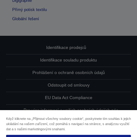
Digigraphie
Přímý potisk textilu
Globální řešení
Identifikace prodejců
Identifikace souladu produktu
Prohlášení o ochraně osobních údajů
Odstoupit od smlouvy
EU Data Act Compliance
Pro více informací o vašich osobních údajích nás
kontaktujte
Když kliknete na „Přijmout všechny soubory cookie“, poskytnete tím souhlas k jejich
ukládání na vašem zařízení, což pomáhá s navigací na stránce, s analýzou využití
Informace o souborech cookie
dat a s našimi marketingovými snahami.