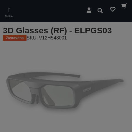
Skip
to
Hledat
main
Nabídka
content
3D Glasses (RF) - ELPGS03
SKU: V12H548001
Zastaveno