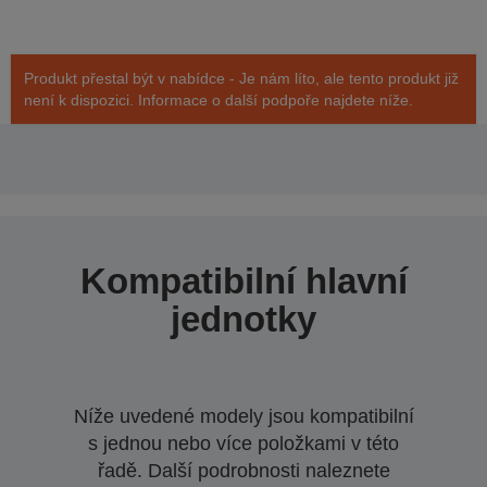
Produkt přestal být v nabídce - Je nám líto, ale tento produkt již
není k dispozici. Informace o další podpoře najdete níže.
Kompatibilní hlavní
jednotky
Níže uvedené modely jsou kompatibilní
s jednou nebo více položkami v této
řadě. Další podrobnosti naleznete