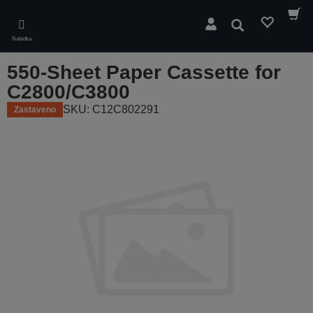
Skip
to
Hledat
main
Nabídka
content
550-Sheet Paper Cassette for
C2800/C3800
SKU: C12C802291
Zastaveno