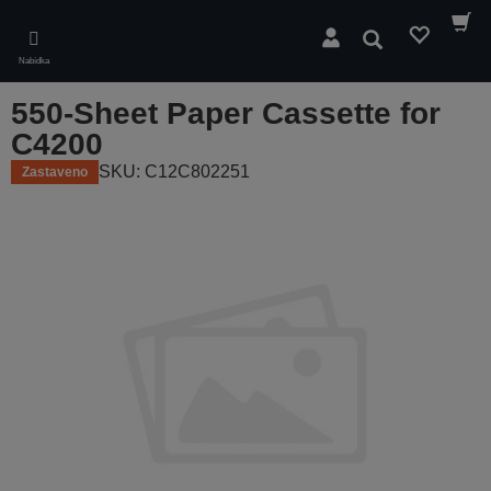
Skip
to
Hledat
main
Nabídka
content
550-Sheet Paper Cassette for
C4200
SKU: C12C802251
Zastaveno