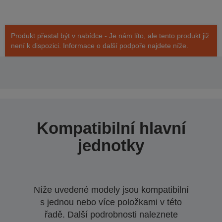
Produkt přestal být v nabídce - Je nám líto, ale tento produkt již
není k dispozici. Informace o další podpoře najdete níže.
Kompatibilní hlavní
jednotky
Níže uvedené modely jsou kompatibilní
s jednou nebo více položkami v této
řadě. Další podrobnosti naleznete