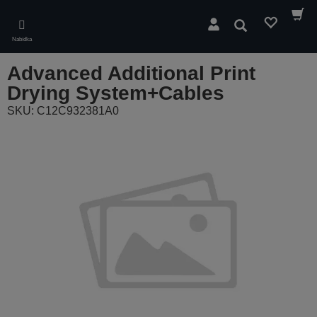
Skip
to
Hledat
main
Nabídka
content
Advanced Additional Print
Drying System+Cables
SKU: C12C932381A0