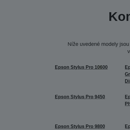
Kom
Níže uvedené modely jsou k
v
Epson Stylus Pro 10600
Ep
Gr
Di
Epson Stylus Pro 9450
Ep
Ph
Epson Stylus Pro 9800
Ep