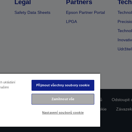
Legal
Partners
Tech
Safety Data Sheets
Epson Partner Portal
Technol
LPGA
Precisi
Technol
Inovati
Udržite
ch ukládání
Přijmout všechny soubory cookie
našimi
ladu produktu
Prohlášení o ochraně osobních údajů
Odstoupit 
Zamítnout vše
dajích nás kontaktujte
Informace o souborech cookie
Závazek
Nastavení souborů cookie
Copyright © 2026 Seiko Epson