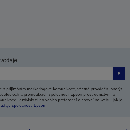
avodaje
Odesl
e s přijímáním marketingové komunikace, včetně provádění analýz
událostech a promoakcích společnosti Epson prostřednictvím e-
unikace, v závislosti na vašich preferencí a chovní na webu, jak je
 údajů společnosti Epson