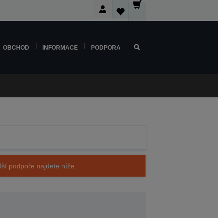
OBCHOD
INFORMACE
PODPORA
alší podpoře najdete níže.