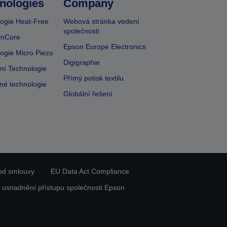
nologies
Company
ogie Heat-Free
Webová stránka vedení
společnosti
onCore
Epson Europe Electronics
ogie Micro Piezo
Digigraphie
vní Technologie
Přímý potisk textilu
lné technologie
Globální řešení
od smlouvy
EU Data Act Compliance
 usnadnění přístupu společnosti Epson