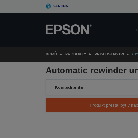
Skip
ČEŠTINA
to
main
content
DOMŮ
PRODUKTY
PŘÍSLUŠENSTVÍ
Aut
Automatic rewinder un
Kompatibilita
Produkt přestal být v nab