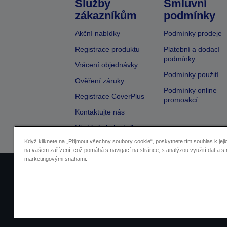
Služby
Smluvní
zákazníkům
podmínky
Akční nabídky
Podmínky prodeje
Registrace produktu
Platební a dodací
podmínky
Vrácení objednávky
Podmínky použití
Ověření záruky
Podmínky online
Registrace CoverPlus
promoakcí
Kontaktujte nás
Hledání obchodníka
Když kliknete na „Přijmout všechny soubory cookie“, poskytnete tím souhlas k jeji
na vašem zařízení, což pomáhá s navigací na stránce, s analýzou využití dat a s 
marketingovými snahami.
Identifikace prodejců
Identifikace sou
Pro více informací o vašich osobních ú