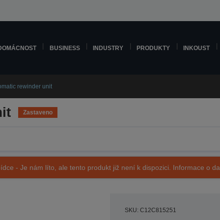
DOMÁCNOST
BUSINESS
INDUSTRY
PRODUKTY
INKOUST
omatic rewinder unit
it
Zastaveno
ídce - Je nám líto, ale tento produkt již není k dispozici. Informace o d
SKU: C12C815251