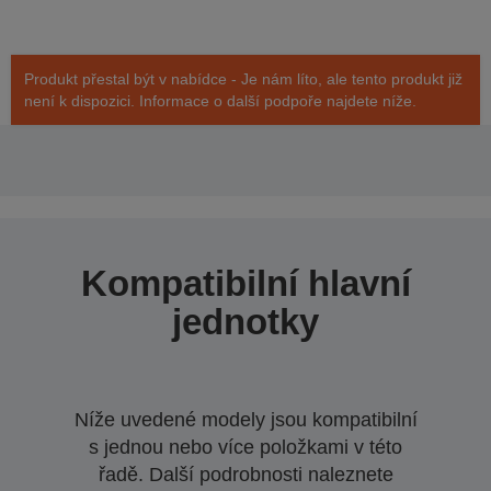
Produkt přestal být v nabídce - Je nám líto, ale tento produkt již
není k dispozici. Informace o další podpoře najdete níže.
Kompatibilní hlavní
jednotky
Níže uvedené modely jsou kompatibilní
s jednou nebo více položkami v této
řadě. Další podrobnosti naleznete