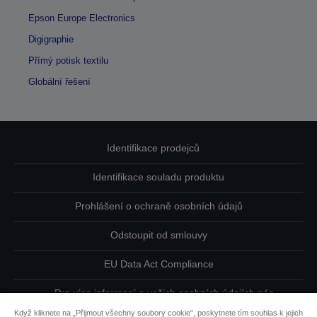
Epson Europe Electronics
Digigraphie
Přímý potisk textilu
Globální řešení
Identifikace prodejců
Identifikace souladu produktu
Prohlášení o ochraně osobních údajů
Odstoupit od smlouvy
EU Data Act Compliance
Pro více informací o vašich osobních údajích nás
kontaktujte
Když kliknete na „Přijmout všechny soubory cookie“, poskytnete tím souhlas k jejich