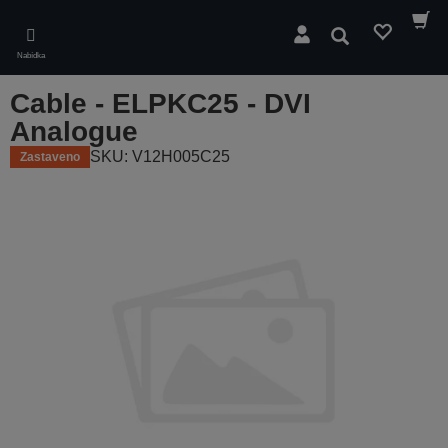
Skip
to
Hledat
main
Nabídka
content
Cable - ELPKC25 - DVI
Analogue
SKU: V12H005C25
Zastaveno