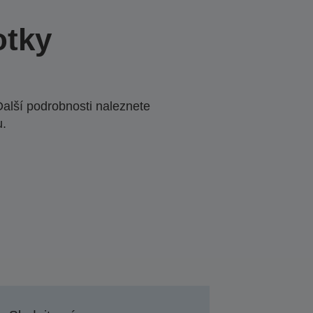
otky
Další podrobnosti naleznete
u.