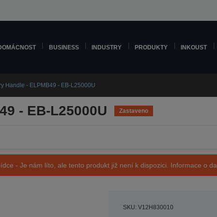
DOMÁCNOST
BUSINESS
INDUSTRY
PRODUKTY
INKOUST
ry Handle - ELPMB49 - EB-L25000U
49 - EB-L25000U
Zastaveno
ídce - Je nám líto, ale tento produkt již není k dispozici. Informace o d
SKU: V12H830010