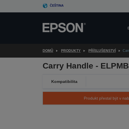
Skip
ČEŠTINA
to
main
content
DOMŮ
PRODUKTY
PŘÍSLUŠENSTVÍ
Car
Carry Handle - ELPMB
Kompatibilita
Produkt přestal být v nab