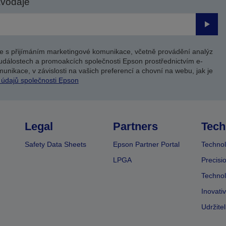
avodaje
Odesl
e s přijímáním marketingové komunikace, včetně provádění analýz
událostech a promoakcích společnosti Epson prostřednictvím e-
unikace, v závislosti na vašich preferencí a chovní na webu, jak je
 údajů společnosti Epson
Legal
Partners
Tech
Safety Data Sheets
Epson Partner Portal
Technol
LPGA
Precisi
Technol
Inovati
Udržite