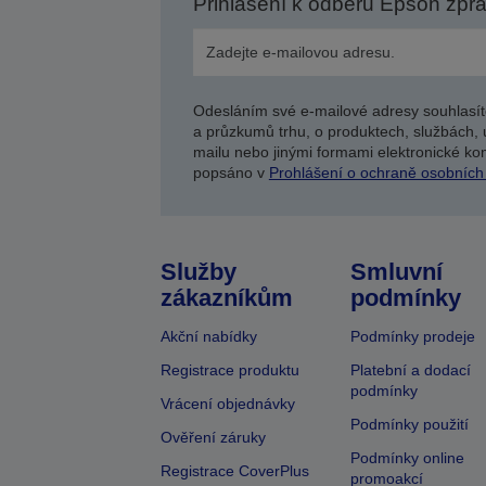
Přihlášení k odběru Epson zpr
Odesláním své e-mailové adresy souhlasít
a průzkumů trhu, o produktech, službách, 
mailu nebo jinými formami elektronické kom
popsáno v
Prohlášení o ochraně osobních
Služby
Smluvní
zákazníkům
podmínky
Akční nabídky
Podmínky prodeje
Registrace produktu
Platební a dodací
podmínky
Vrácení objednávky
Podmínky použití
Ověření záruky
Podmínky online
Registrace CoverPlus
promoakcí