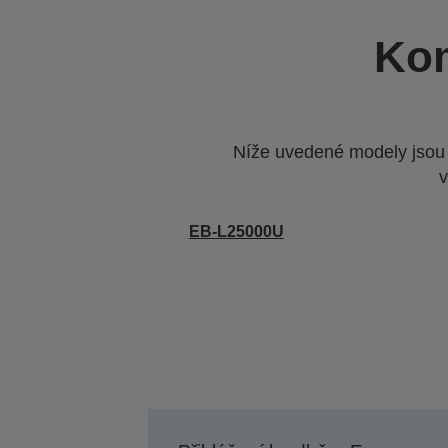
Kom
Níže uvedené modely jsou k
v
EB-L25000U