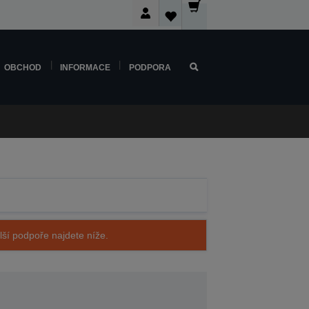
OBCHOD
INFORMACE
PODPORA
alší podpoře najdete níže.