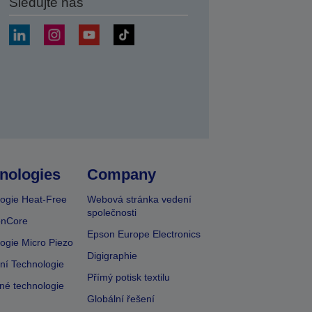
Sledujte nás
at
nologies
Company
ogie Heat-Free
Webová stránka vedení
společnosti
onCore
Epson Europe Electronics
ogie Micro Piezo
Digigraphie
vní Technologie
Přímý potisk textilu
lné technologie
Globální řešení