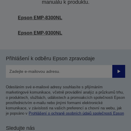
manuálu k produktu.
Epson EMP-8300NL
Epson EMP-9300NL
Přihlášení k odběru Epson zpravodaje
Odesla
Odesláním své e-mailové adresy souhlasíte s přijímáním
marketingové komunikace, včetně provádění analýz a průzkumů trhu,
o produktech, službách, událostech a promoakcích společnosti Epson
prostřednictvím e-mailu nebo jinými formami elektronické
komunikace, v závislosti na vašich preferencí a chovní na webu, jak
je popsáno v
Prohlášení o ochraně osobních údajů společnosti Epson
Sledujte nás