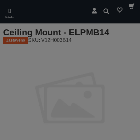
Skip
to
Hledat
main
Nabídka
content
Ceiling Mount - ELPMB14
SKU: V12H003B14
Zastaveno