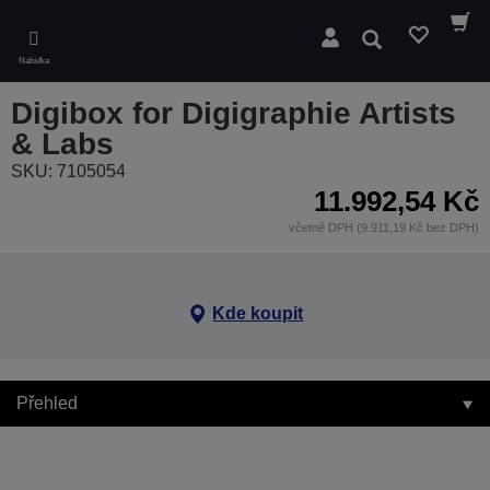
Skip
to
Hledat
main
Nabídka
content
Digibox for Digigraphie Artists
& Labs
SKU: 7105054
11.992,54 Kč
včetně DPH (9.911,19 Kč bez DPH)
Kde koupit
Přehled