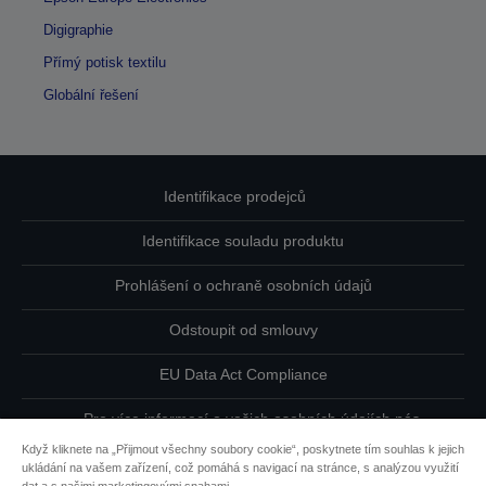
Digigraphie
Přímý potisk textilu
Globální řešení
Identifikace prodejců
Identifikace souladu produktu
Prohlášení o ochraně osobních údajů
Odstoupit od smlouvy
EU Data Act Compliance
Pro více informací o vašich osobních údajích nás
kontaktujte
Když kliknete na „Přijmout všechny soubory cookie“, poskytnete tím souhlas k jejich
ukládání na vašem zařízení, což pomáhá s navigací na stránce, s analýzou využití
Informace o souborech cookie