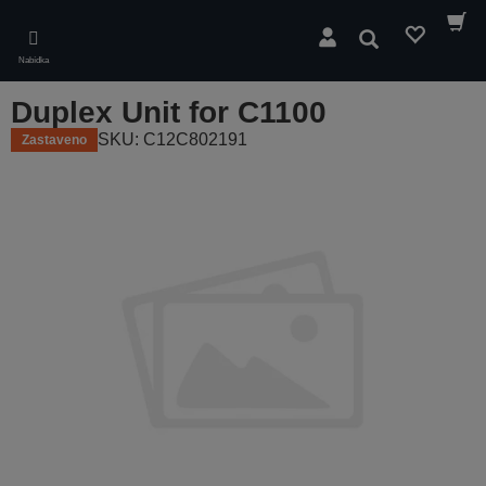
Skip
to
Hledat
main
Nabídka
content
Duplex Unit for C1100
SKU: C12C802191
Zastaveno