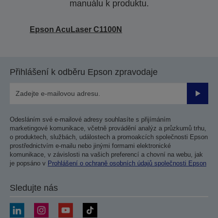
manuálu k produktu.
Epson AcuLaser C1100N
Přihlášení k odběru Epson zpravodaje
Odesla
Odesláním své e-mailové adresy souhlasíte s přijímáním
marketingové komunikace, včetně provádění analýz a průzkumů trhu,
o produktech, službách, událostech a promoakcích společnosti Epson
prostřednictvím e-mailu nebo jinými formami elektronické
komunikace, v závislosti na vašich preferencí a chovní na webu, jak
je popsáno v
Prohlášení o ochraně osobních údajů společnosti Epson
Sledujte nás