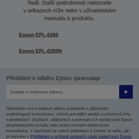
řadě. Další podrobnosti naleznete
v odkazech níže nebo v uživatelském
manuálu k produktu.
Epson EPL-6200
Epson EPL-6200N
Přihlášení k odběru Epson zpravodaje
Odesla
Odesláním své e-mailové adresy souhlasíte s přijímáním
marketingové komunikace, včetně provádění analýz a průzkumů trhu,
o produktech, službách, událostech a promoakcích společnosti Epson
prostřednictvím e-mailu nebo jinými formami elektronické
komunikace, v závislosti na vašich preferencí a chovní na webu, jak
je popsáno v
Prohlášení o ochraně osobních údajů společnosti Epson