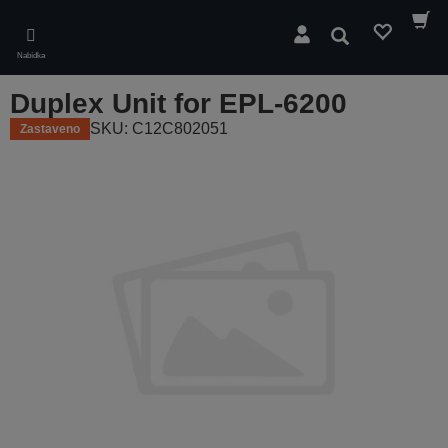
Skip
to
Hledat
main
Nabídka
content
Duplex Unit for EPL-6200
SKU: C12C802051
Zastaveno