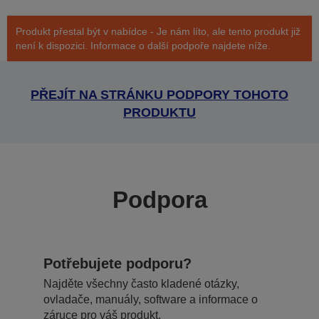
Produkt přestal být v nabídce - Je nám líto, ale tento produkt již
není k dispozici. Informace o další podpoře najdete níže.
PŘEJÍT NA STRÁNKU PODPORY TOHOTO
PRODUKTU
Podpora
Potřebujete podporu?
Najděte všechny často kladené otázky,
ovladače, manuály, software a informace o
záruce pro váš produkt.