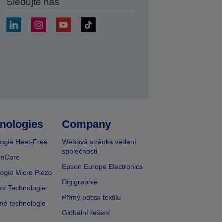
Sledujte nás
at
nologies
Company
ogie Heat-Free
Webová stránka vedení
společnosti
onCore
Epson Europe Electronics
ogie Micro Piezo
Digigraphie
vní Technologie
Přímý potisk textilu
lné technologie
Globální řešení