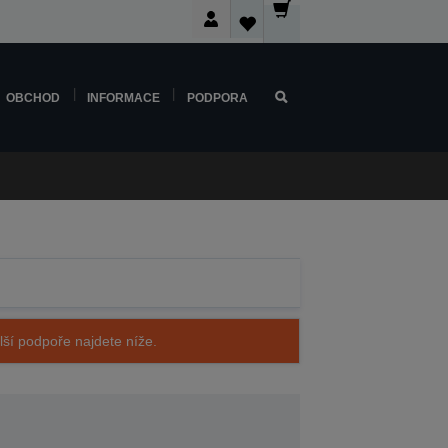
OBCHOD
INFORMACE
PODPORA
alší podpoře najdete níže.