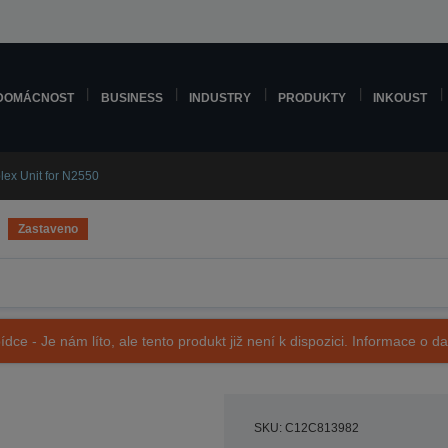
DOMÁCNOST
BUSINESS
INDUSTRY
PRODUKTY
INKOUST
lex Unit for N2550
Zastaveno
ídce - Je nám líto, ale tento produkt již není k dispozici. Informace o d
SKU: C12C813982