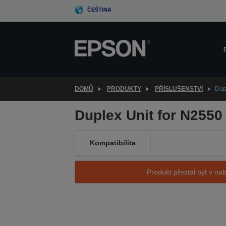
Skip
ČEŠTINA
to
main
content
DOMŮ
PRODUKTY
PŘÍSLUŠENSTVÍ
Dup
Duplex Unit for N2550
Kompatibilita
Produkt přestal být v nab