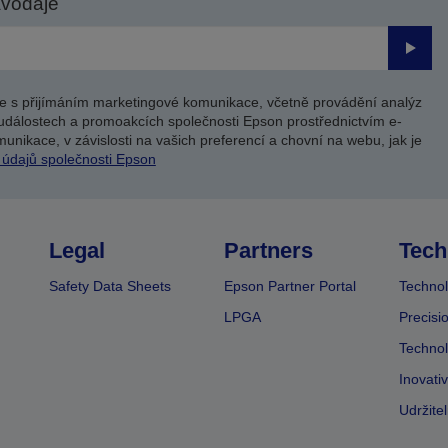
avodaje
Odesl
e s přijímáním marketingové komunikace, včetně provádění analýz
událostech a promoakcích společnosti Epson prostřednictvím e-
unikace, v závislosti na vašich preferencí a chovní na webu, jak je
 údajů společnosti Epson
Legal
Partners
Tech
Safety Data Sheets
Epson Partner Portal
Technol
LPGA
Precisi
Technol
Inovati
Udržite