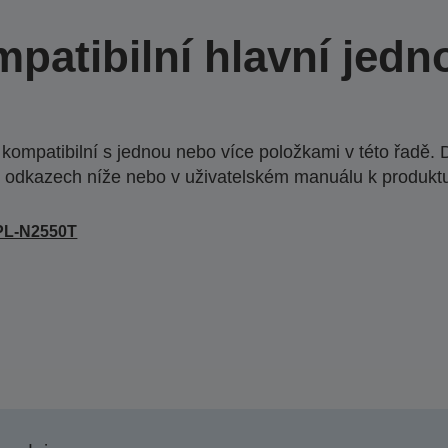
patibilní hlavní jedn
ompatibilní s jednou nebo více položkami v této řadě. 
 odkazech níže nebo v uživatelském manuálu k produkt
PL-N2550T