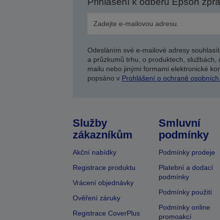
Přihlášení k odběru Epson zpr
Odesláním své e-mailové adresy souhlasít
a průzkumů trhu, o produktech, službách, 
mailu nebo jinými formami elektronické kom
popsáno v
Prohlášení o ochraně osobních
Služby
Smluvní
zákazníkům
podmínky
Akční nabídky
Podmínky prodeje
Registrace produktu
Platební a dodací
podmínky
Vrácení objednávky
Podmínky použití
Ověření záruky
Podmínky online
Registrace CoverPlus
promoakcí