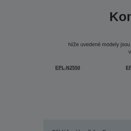
Kom
Níže uvedené modely jsou k
v
EPL-N2550
E