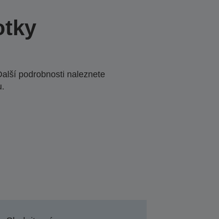
otky
Další podrobnosti naleznete
u.