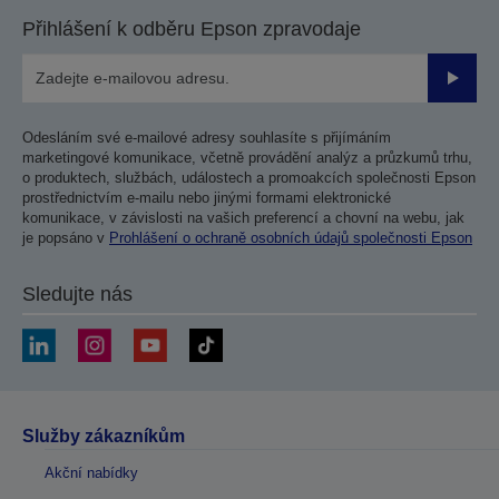
Přihlášení k odběru Epson zpravodaje
Odesla
Odesláním své e-mailové adresy souhlasíte s přijímáním
marketingové komunikace, včetně provádění analýz a průzkumů trhu,
o produktech, službách, událostech a promoakcích společnosti Epson
prostřednictvím e-mailu nebo jinými formami elektronické
komunikace, v závislosti na vašich preferencí a chovní na webu, jak
je popsáno v
Prohlášení o ochraně osobních údajů společnosti Epson
Sledujte nás
Služby zákazníkům
Akční nabídky