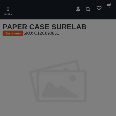
Skip
to
Hledat
main
Nabídka
content
PAPER CASE SURELAB
SKU: C12C890861
Zastaveno