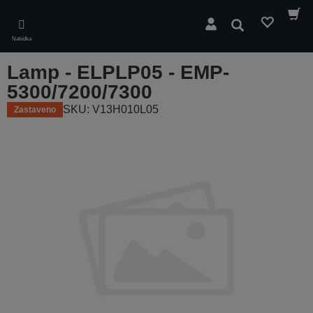
Skip
to
Hledat
main
Nabídka
content
Lamp - ELPLP05 - EMP-
5300/7200/7300
SKU: V13H010L05
Zastaveno