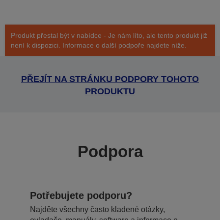
Produkt přestal být v nabídce - Je nám líto, ale tento produkt již
není k dispozici. Informace o další podpoře najdete níže.
PŘEJÍT NA STRÁNKU PODPORY TOHOTO
PRODUKTU
Podpora
Potřebujete podporu?
Najděte všechny často kladené otázky,