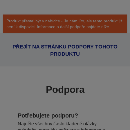
Produkt přestal být v nabídce - Je nám líto, ale tento produkt již
není k dispozici. Informace o další podpoře najdete níže.
PŘEJÍT NA STRÁNKU PODPORY TOHOTO
PRODUKTU
Podpora
Potřebujete podporu?
Najděte všechny často kladené otázky,