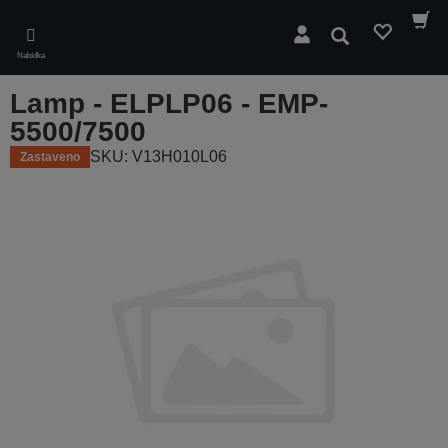
Skip
to
Hledat
main
Nabídka
content
Lamp - ELPLP06 - EMP-
5500/7500
SKU: V13H010L06
Zastaveno