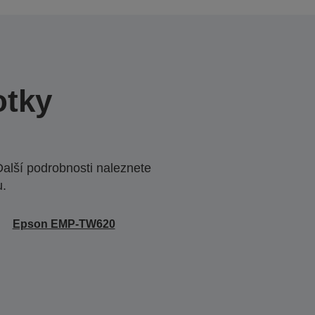
otky
Další podrobnosti naleznete
u.
Epson EMP-TW620