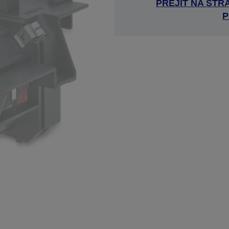
PŘEJÍT NA ST
P