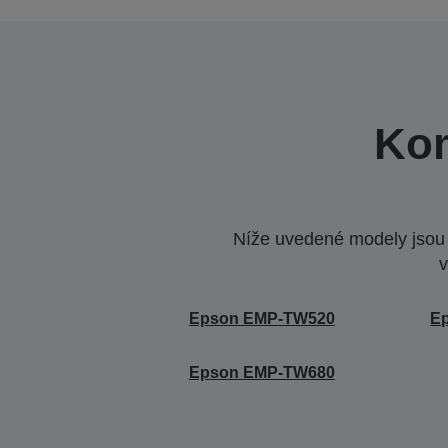
Kom
Níže uvedené modely jsou k
v
Epson EMP-TW520
E
Epson EMP-TW680