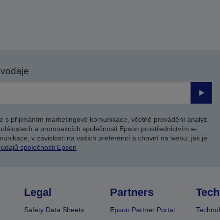
avodaje
Odesl
e s přijímáním marketingové komunikace, včetně provádění analýz
událostech a promoakcích společnosti Epson prostřednictvím e-
unikace, v závislosti na vašich preferencí a chovní na webu, jak je
 údajů společnosti Epson
Legal
Partners
Tech
Safety Data Sheets
Epson Partner Portal
Technol