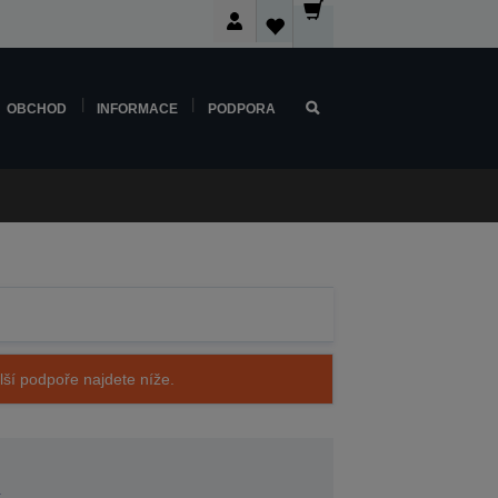
OBCHOD
INFORMACE
PODPORA
alší podpoře najdete níže.