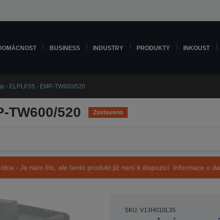
DOMÁCNOST
BUSINESS
INDUSTRY
PRODUKTY
INKOUST
p - ELPLP35 - EMP-TW600/520
P-TW600/520
Zastaveno
ídce - Je nám líto, ale tento produkt již není k dispozici. Informace o d
SKU: V13H010L35