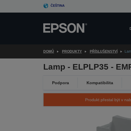
Skip
ČEŠTINA
to
main
content
DOMŮ
PRODUKTY
PŘÍSLUŠENSTVÍ
Lam
Lamp - ELPLP35 - EM
Podpora
Kompatibilita
Produkt přestal být v nab