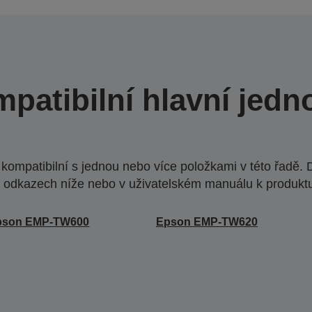
patibilní hlavní jedn
ompatibilní s jednou nebo více položkami v této řadě. 
 odkazech níže nebo v uživatelském manuálu k produkt
pson EMP-TW600
Epson EMP-TW620