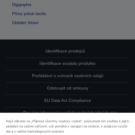
Digigraphie
Přímý potisk textilu
Globální řešení
Identifikace prodejců
Identifikace souladu produktu
Prohlášení o ochraně osobních údajů
Odstoupit od smlouvy
EU Data Act Compliance
Pro více informací o vašich osobních údajích nás
kontaktujte
Když kliknete na „Přijmout všechny soubory cookie“, poskytnete tím souhlas k jejich
ukládání na vašem zařízení, což pomáhá s navigací na stránce, s analýzou využití
Informace o souborech cookie
dat a s našimi marketingovými snahami.