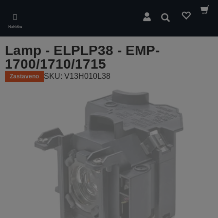
Skip
to
Hledat
main
Nabídka
content
Lamp - ELPLP38 - EMP-
1700/1710/1715
SKU: V13H010L38
Zastaveno