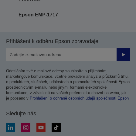
Epson EMP-1717
Přihlášení k odběru Epson zpravodaje
Odesla
Odesláním své e-mailové adresy souhlasíte s přijímáním
marketingové komunikace, včetně provádění analýz a průzkumů trhu,
o produktech, službách, událostech a promoakcích společnosti Epson
prostřednictvím e-mailu nebo jinými formami elektronické
komunikace, v závislosti na vašich preferencí a chovní na webu, jak
je popsáno v
Prohlášení o ochraně osobních údajů společnosti Epson
Sledujte nás