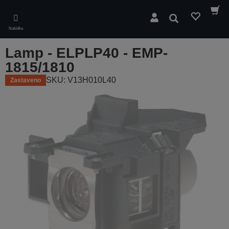
Skip
to
Hledat
main
Nabídka
content
Lamp - ELPLP40 - EMP-
1815/1810
SKU: V13H010L40
Zastaveno