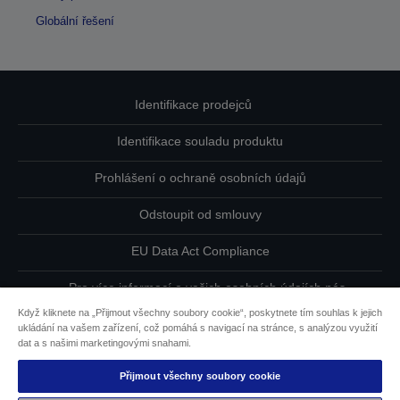
Globální řešení
Identifikace prodejců
Identifikace souladu produktu
Prohlášení o ochraně osobních údajů
Odstoupit od smlouvy
EU Data Act Compliance
Pro více informací o vašich osobních údajích nás
kontaktujte
Když kliknete na „Přijmout všechny soubory cookie“, poskytnete tím souhlas k jejich
ukládání na vašem zařízení, což pomáhá s navigací na stránce, s analýzou využití
Informace o souborech cookie
dat a s našimi marketingovými snahami.
Přijmout všechny soubory cookie
Závazek usnadnění přístupu společnosti Epson