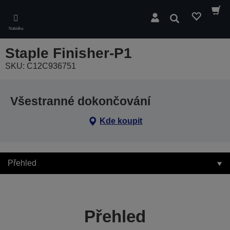
Skip
to
Hledat
main
Nabídka
content
Staple Finisher-P1
SKU: C12C936751
Všestranné dokončování
Kde koupit
Přehled
Přehled