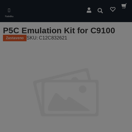
Skip
to
Hledat
main
Nabídka
content
P5C Emulation Kit for C9100
SKU: C12C832621
Zastaveno