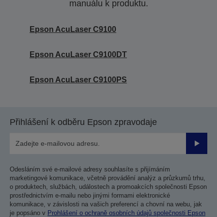
manuálu k produktu.
Epson AcuLaser C9100
Epson AcuLaser C9100DT
Epson AcuLaser C9100PS
Přihlášení k odběru Epson zpravodaje
Odesla
Odesláním své e-mailové adresy souhlasíte s přijímáním
marketingové komunikace, včetně provádění analýz a průzkumů trhu,
o produktech, službách, událostech a promoakcích společnosti Epson
prostřednictvím e-mailu nebo jinými formami elektronické
komunikace, v závislosti na vašich preferencí a chovní na webu, jak
je popsáno v
Prohlášení o ochraně osobních údajů společnosti Epson