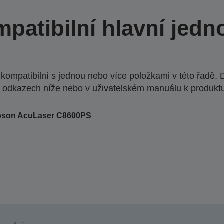
patibilní hlavní jedn
ompatibilní s jednou nebo více položkami v této řadě. 
 odkazech níže nebo v uživatelském manuálu k produkt
pson AcuLaser C8600PS