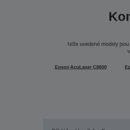
Kom
Níže uvedené modely jsou k
v
Epson AcuLaser C8600
E