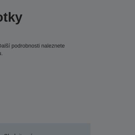
otky
Další podrobnosti naleznete
u.