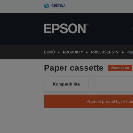
Skip
ČEŠTINA
to
main
content
DOMŮ
PRODUKTY
PŘÍSLUŠENSTVÍ
Pap
Paper cassette
Zastaveno
Kompatibilita
Produkt přestal být v nab