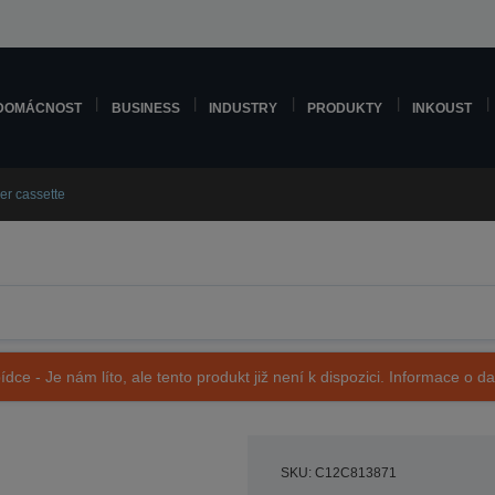
DOMÁCNOST
BUSINESS
INDUSTRY
PRODUKTY
INKOUST
er cassette
ídce - Je nám líto, ale tento produkt již není k dispozici. Informace o d
SKU: C12C813871