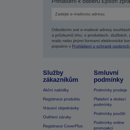
Přihlášení k odběru Epson zpr
Odesláním své e-mailové adresy souhlasít
a průzkumů trhu, o produktech, službách, 
mailu nebo jinými formami elektronické kom
popsáno v
Prohlášení o ochraně osobních
Služby
Smluvní
zákazníkům
podmínky
Akční nabídky
Podmínky prodeje
Registrace produktu
Platební a dodací
podmínky
Vrácení objednávky
Podmínky použití
Ověření záruky
Podmínky online
Registrace CoverPlus
promoakcí