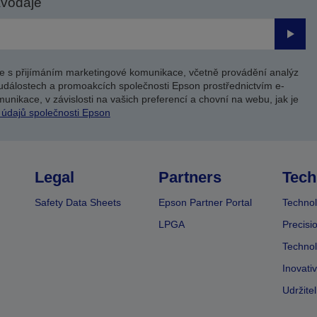
avodaje
Odesl
e s přijímáním marketingové komunikace, včetně provádění analýz
událostech a promoakcích společnosti Epson prostřednictvím e-
unikace, v závislosti na vašich preferencí a chovní na webu, jak je
 údajů společnosti Epson
Legal
Partners
Tech
Safety Data Sheets
Epson Partner Portal
Technol
LPGA
Precisi
Technol
Inovati
Udržite