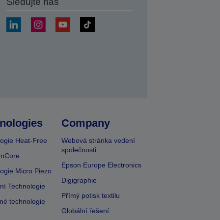
Sledujte nás
at
nologies
Company
ogie Heat-Free
Webová stránka vedení
společnosti
onCore
Epson Europe Electronics
ogie Micro Piezo
Digigraphie
vní Technologie
Přímý potisk textilu
lné technologie
Globální řešení