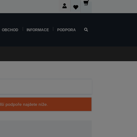
OBCHOD
INFORMACE
PODPORA
alší podpoře najdete níže.