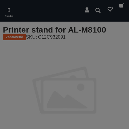
Skip
to
Hledat
main
Nabídka
content
Printer stand for AL-M8100
SKU: C12C932091
Zastaveno