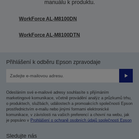
manuálu k produktu.
WorkForce AL-M8100DN
WorkForce AL-M8100DTN
Přihlášení k odběru Epson zpravodaje
Odesla
Odesláním své e-mailové adresy souhlasíte s přijímáním
marketingové komunikace, včetně provádění analýz a průzkumů trhu,
o produktech, službách, událostech a promoakcích společnosti Epson
prostřednictvím e-mailu nebo jinými formami elektronické
komunikace, v závislosti na vašich preferencí a chovní na webu, jak
je popsáno v
Prohlášení o ochraně osobních údajů společnosti Epson
Sledujte nás