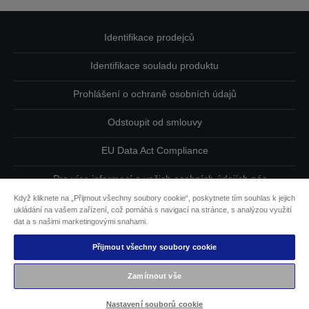
Identifikace prodejců
Identifikace souladu produktu
Prohlášení o ochraně osobních údajů
Odstoupit od smlouvy
EU Data Act Compliance
Pro více informací o vašich osobních údajích nás
kontaktujte
Když kliknete na „Přijmout všechny soubory cookie“, poskytnete tím souhlas k jejich
ukládání na vašem zařízení, což pomáhá s navigací na stránce, s analýzou využití
Informace o souborech cookie
dat a s našimi marketingovými snahami.
Přijmout všechny soubory cookie
Závazek usnadnění přístupu společnosti Epson
Zamítnout vše
Copyright © 2026 Seiko Epson
Nastavení souborů cookie