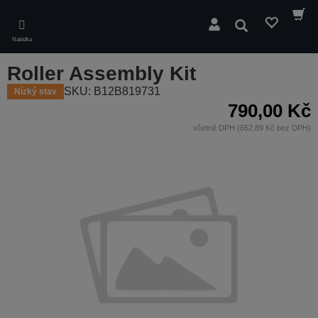
Skip
to
Hledat
main
Nabídka
content
Roller Assembly Kit
SKU: B12B819731
Nízký stav
790,00 Kč
včetně DPH (652,89 Kč bez DPH)