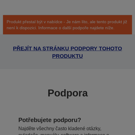
Produkt přestal být v nabídce - Je nám líto, ale tento produkt již
není k dispozici. Informace o další podpoře najdete níže.
PŘEJÍT NA STRÁNKU PODPORY TOHOTO
PRODUKTU
Podpora
Potřebujete podporu?
Najděte všechny často kladené otázky,