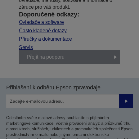
ovladače, manuály, software a informace o
záruce pro váš produkt.
Doporučené odkazy:
Ovladače a software
Často kladené dotazy
Příručky a dokumentace
Servis
Přejít na podporu
Přihlášení k odběru Epson zpravodaje
Odesla
Odesláním své e-mailové adresy souhlasíte s přijímáním
marketingové komunikace, včetně provádění analýz a průzkumů trhu,
o produktech, službách, událostech a promoakcích společnosti Epson
prostřednictvím e-mailu nebo jinými formami elektronické