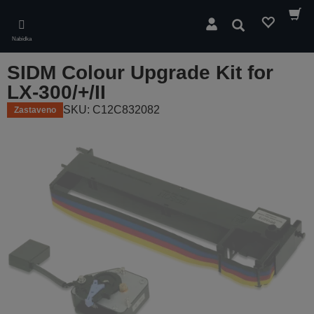
Skip
to
Hledat
main
Nabídka
content
SIDM Colour Upgrade Kit for
LX-300/+/II
SKU: C12C832082
Zastaveno