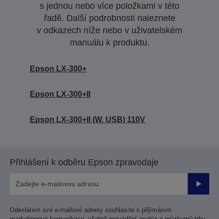
s jednou nebo více položkami v této
řadě. Další podrobnosti naleznete
v odkazech níže nebo v uživatelském
manuálu k produktu.
Epson LX-300+
Epson LX-300+II
Epson LX-300+II (W. USB) 110V
Přihlášení k odběru Epson zpravodaje
Odesla
Odesláním své e-mailové adresy souhlasíte s přijímáním
marketingové komunikace, včetně provádění analýz a průzkumů trhu,