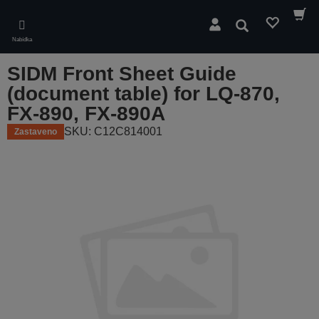
Skip
to
Hledat
main
Nabídka
content
SIDM Front Sheet Guide
(document table) for LQ-870,
FX-890, FX-890A
SKU: C12C814001
Zastaveno