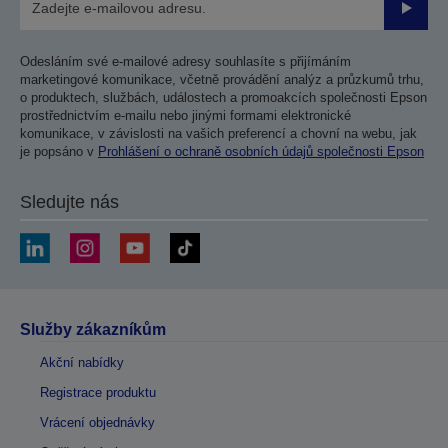
Odesla
Odesláním své e-mailové adresy souhlasíte s přijímáním
marketingové komunikace, včetně provádění analýz a průzkumů trhu,
o produktech, službách, událostech a promoakcích společnosti Epson
prostřednictvím e-mailu nebo jinými formami elektronické
komunikace, v závislosti na vašich preferencí a chovní na webu, jak
je popsáno v
Prohlášení o ochraně osobních údajů společnosti Epson
Sledujte nás
Služby zákazníkům
Akční nabídky
Registrace produktu
Vrácení objednávky