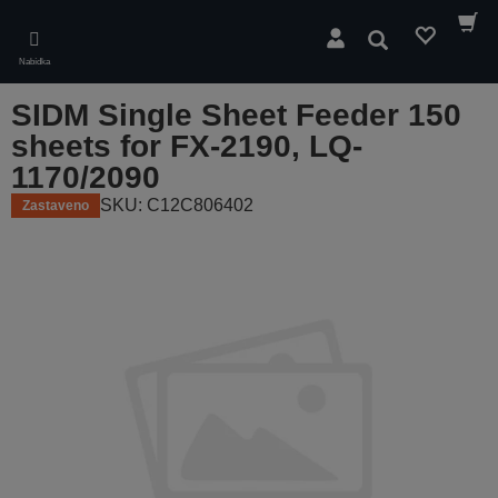
Skip
to
Hledat
main
Nabídka
content
SIDM Single Sheet Feeder 150
sheets for FX-2190, LQ-
1170/2090
SKU: C12C806402
Zastaveno