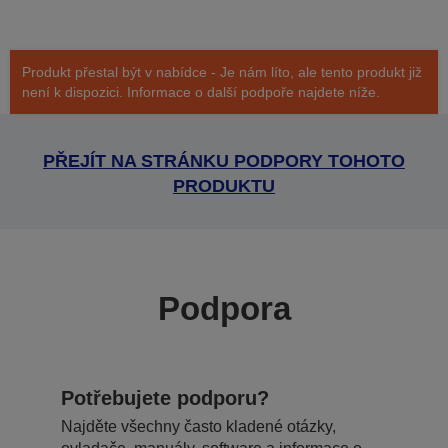
Produkt přestal být v nabídce - Je nám líto, ale tento produkt již
není k dispozici. Informace o další podpoře najdete níže.
PŘEJÍT NA STRÁNKU PODPORY TOHOTO
PRODUKTU
Podpora
Potřebujete podporu?
Najděte všechny často kladené otázky,