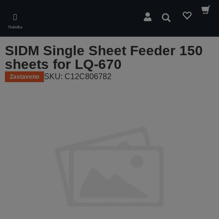
Skip
to
Hledat
main
Nabídka
content
SIDM Single Sheet Feeder 150
sheets for LQ-670
SKU: C12C806782
Zastaveno