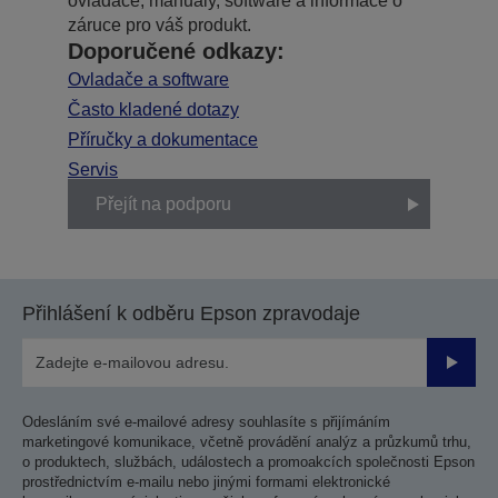
ovladače, manuály, software a informace o
záruce pro váš produkt.
Doporučené odkazy:
Ovladače a software
Často kladené dotazy
Příručky a dokumentace
Servis
Přejít na podporu
Přihlášení k odběru Epson zpravodaje
Odesla
Odesláním své e-mailové adresy souhlasíte s přijímáním
marketingové komunikace, včetně provádění analýz a průzkumů trhu,
o produktech, službách, událostech a promoakcích společnosti Epson
prostřednictvím e-mailu nebo jinými formami elektronické