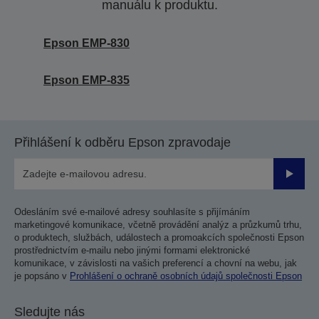
manuálu k produktu.
Epson EMP-830
Epson EMP-835
Přihlášení k odběru Epson zpravodaje
Odesla
Odesláním své e-mailové adresy souhlasíte s přijímáním
marketingové komunikace, včetně provádění analýz a průzkumů trhu,
o produktech, službách, událostech a promoakcích společnosti Epson
prostřednictvím e-mailu nebo jinými formami elektronické
komunikace, v závislosti na vašich preferencí a chovní na webu, jak
je popsáno v
Prohlášení o ochraně osobních údajů společnosti Epson
Sledujte nás