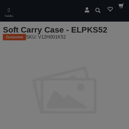
Skip
to
Hledat
main
Nabídka
content
Soft Carry Case - ELPKS52
SKU: V12H001K52
Zastaveno