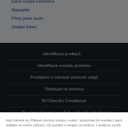
Epson Europe Electronics
Digigraphie
Přímý potisk textilu
Globální řešení
Identifikace prodejců
Identifikace souladu produktu
Prohlášení o ochraně osobních údajů
Odstoupit od smlouvy
EU Data Act Compliance
Pro více informací o vašich osobních údajích nás
kontaktujte
Když kliknete na „Přijmout všechny soubory cookie“, poskytnete tím souhlas k jejich
ukládání na vašem zařízení, což pomáhá s navigací na stránce, s analýzou využití