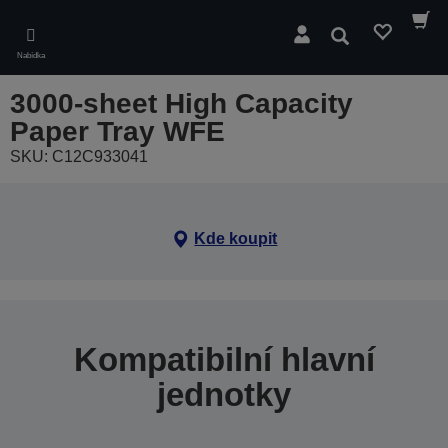
Skip
to
Hledat
main
Nabídka
content
3000-sheet High Capacity
Paper Tray WFE
SKU: C12C933041
Kde koupit
Kompatibilní hlavní
jednotky