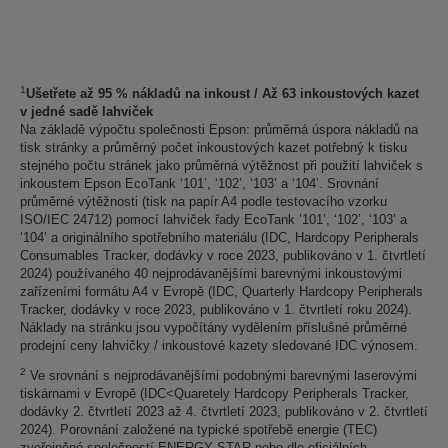
1
Ušetřete až 95 % nákladů na inkoust / Až 63 inkoustových kazet
v jedné sadě lahviček
Na základě výpočtu společnosti Epson: průměrná úspora nákladů na
tisk stránky a průměrný počet inkoustových kazet potřebný k tisku
stejného počtu stránek jako průměrná výtěžnost při použití lahviček s
inkoustem Epson EcoTank ‘101’, ‘102’, ‘103’ a ‘104’. Srovnání
průměrné výtěžnosti (tisk na papír A4 podle testovacího vzorku
ISO/IEC 24712) pomocí lahviček řady EcoTank ’101’, ‘102’, ‘103’ a
‘104’ a originálního spotřebního materiálu (IDC, Hardcopy Peripherals
Consumables Tracker, dodávky v roce 2023, publikováno v 1. čtvrtletí
2024) používaného 40 nejprodávanějšími barevnými inkoustovými
zařízeními formátu A4 v Evropě (IDC, Quarterly Hardcopy Peripherals
Tracker, dodávky v roce 2023, publikováno v 1. čtvrtletí roku 2024).
Náklady na stránku jsou vypočítány vydělením příslušné průměrné
prodejní ceny lahvičky / inkoustové kazety sledované IDC výnosem.
2
Ve srovnání s nejprodávanějšími podobnými barevnými laserovými
tiskárnami v Evropě (IDC<Quaretely Hardcopy Peripherals Tracker,
dodávky 2. čtvrtletí 2023 až 4. čtvrtletí 2023, publikováno v 2. čtvrtletí
2024). Porovnání založené na typické spotřebě energie (TEC)
zveřejněné společností ENERGY STAR nebo dle oficiálních