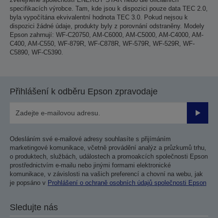
specifikacích výrobce. Tam, kde jsou k dispozici pouze data TEC 2.0,
byla vypočítána ekvivalentní hodnota TEC 3.0. Pokud nejsou k
dispozici žádné údaje, produkty byly z porovnání odstraněny. Modely
Epson zahrnují: WF-C20750, AM-C6000, AM-C5000, AM-C4000, AM-
C400, AM-C550, WF-879R, WF-C878R, WF-579R, WF-529R, WF-
C5890, WF-C5390.
Přihlášení k odběru Epson zpravodaje
Odesla
Odesláním své e-mailové adresy souhlasíte s přijímáním
marketingové komunikace, včetně provádění analýz a průzkumů trhu,
o produktech, službách, událostech a promoakcích společnosti Epson
prostřednictvím e-mailu nebo jinými formami elektronické
komunikace, v závislosti na vašich preferencí a chovní na webu, jak
je popsáno v
Prohlášení o ochraně osobních údajů společnosti Epson
Sledujte nás