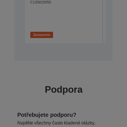
C13S015055
Extremel
C13S0100
Nedostu
Zastaveno
Podpora
Potřebujete podporu?
Najděte všechny často kladené otázky,