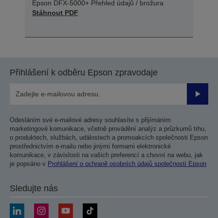
Epson DFX-5000+ Přehled údajů / brožura
Stáhnout PDF
Přihlášení k odběru Epson zpravodaje
Odesla
Odesláním své e-mailové adresy souhlasíte s přijímáním
marketingové komunikace, včetně provádění analýz a průzkumů trhu,
o produktech, službách, událostech a promoakcích společnosti Epson
prostřednictvím e-mailu nebo jinými formami elektronické
komunikace, v závislosti na vašich preferencí a chovní na webu, jak
je popsáno v
Prohlášení o ochraně osobních údajů společnosti Epson
Sledujte nás