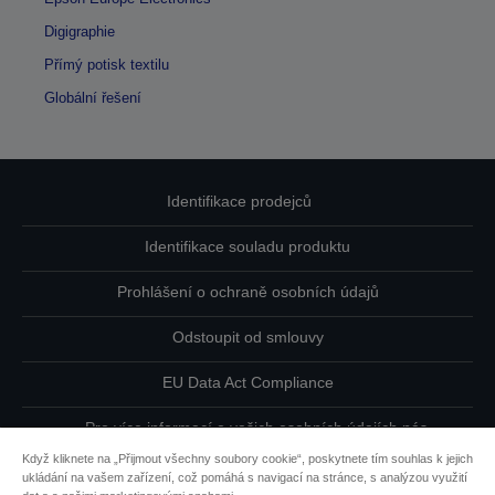
Digigraphie
Přímý potisk textilu
Globální řešení
Identifikace prodejců
Identifikace souladu produktu
Prohlášení o ochraně osobních údajů
Odstoupit od smlouvy
EU Data Act Compliance
Pro více informací o vašich osobních údajích nás
kontaktujte
Když kliknete na „Přijmout všechny soubory cookie“, poskytnete tím souhlas k jejich
ukládání na vašem zařízení, což pomáhá s navigací na stránce, s analýzou využití
Informace o souborech cookie