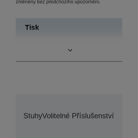
změněny bez předchozího upozornění.
Tisk
6 plus jeden
Počet kopií
originál
Stuhy
Volitelné Příslušenství