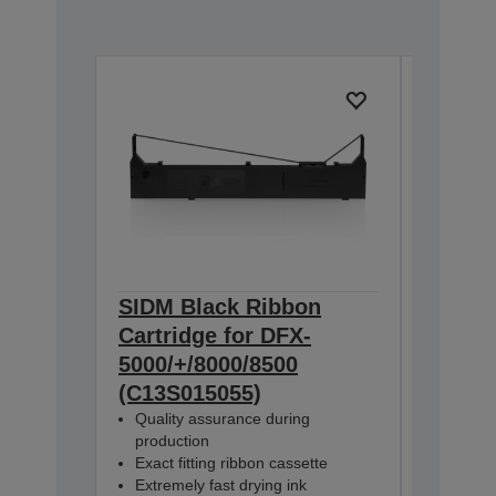
SIDM Black Ribbon
SIDM B
Cartridge for DFX-
Ribbon
5000/+/8000/8500
5000/+
(C13S015055)
(C13S0
Quality assurance during
Economi
production
solution
Exact fitting ribbon cassette
Quality
Extremely fast drying ink
product