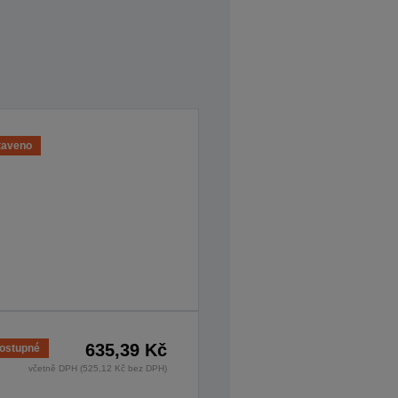
taveno
635,39 Kč
ostupné
včetně DPH (525,12 Kč bez DPH)