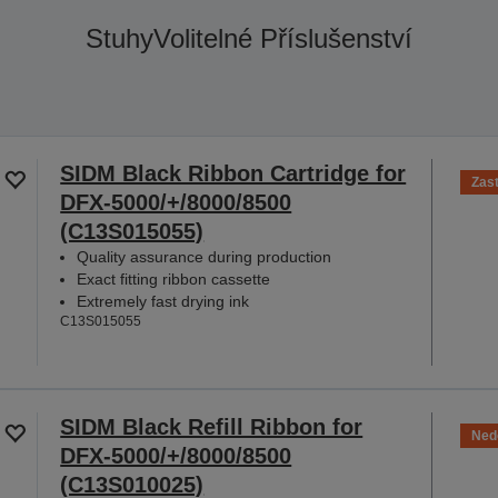
Stuhy
Volitelné Příslušenství
SIDM Black Ribbon Cartridge for
Zas
DFX-5000/+/8000/8500
(C13S015055)
Quality assurance during production
Exact fitting ribbon cassette
Extremely fast drying ink
C13S015055
SIDM Black Refill Ribbon for
Ned
DFX-5000/+/8000/8500
(C13S010025)