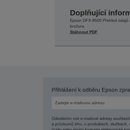
Doplňující infor
Epson DFX-8500 Přehled údajů 
brožura
Stáhnout PDF
Přihlášení k odběru Epson zpr
Odesláním své e-mailové adresy souhlasít
a průzkumů trhu, o produktech, službách, 
mailu nebo jinými formami elektronické kom