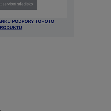
 servisní středisko
RÁNKU PODPORY TOHOTO
RODUKTU
e