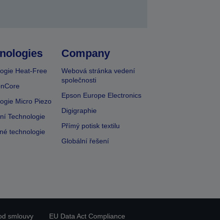
nologies
Company
ogie Heat-Free
Webová stránka vedení
společnosti
onCore
Epson Europe Electronics
ogie Micro Piezo
Digigraphie
vní Technologie
Přímý potisk textilu
lné technologie
Globální řešení
od smlouvy
EU Data Act Compliance