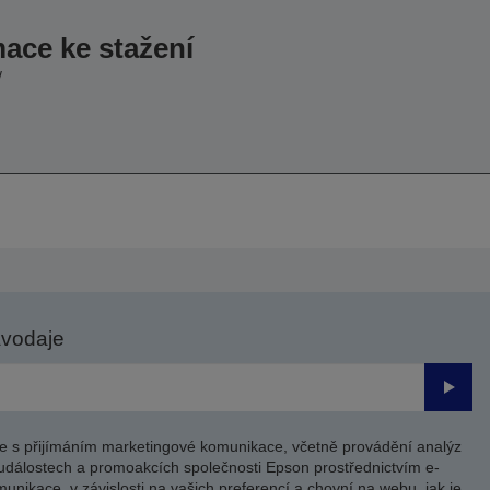
mace ke stažení
/
avodaje
Odesl
e s přijímáním marketingové komunikace, včetně provádění analýz
událostech a promoakcích společnosti Epson prostřednictvím e-
unikace, v závislosti na vašich preferencí a chovní na webu, jak je