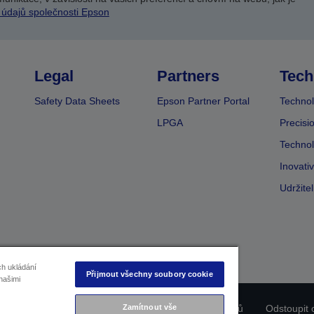
 údajů společnosti Epson
Legal
Partners
Tech
Safety Data Sheets
Epson Partner Portal
Technol
LPGA
Precisi
Technol
Inovati
Udržite
ch ukládání
Přijmout všechny soubory cookie
našimi
Zamítnout vše
ladu produktu
Prohlášení o ochraně osobních údajů
Odstoupit 