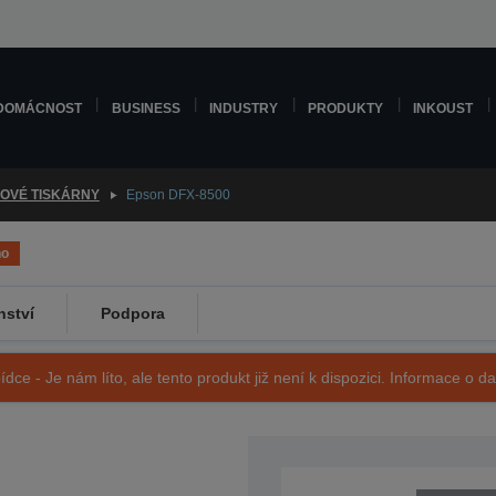
DOMÁCNOST
BUSINESS
INDUSTRY
PRODUKTY
INKOUST
KOVÉ TISKÁRNY
Epson DFX-8500
no
nství
Podpora
ídce - Je nám líto, ale tento produkt již není k dispozici. Informace o d
SKU: C11C204041GE