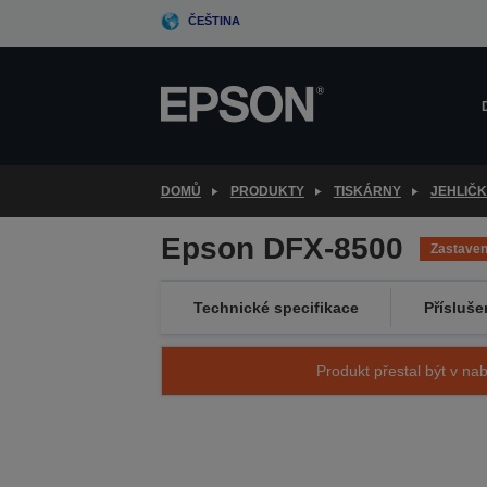
Skip
ČEŠTINA
to
main
content
DOMŮ
PRODUKTY
TISKÁRNY
JEHLIČ
Epson DFX-8500
Zastave
Technické specifikace
Přísluše
Produkt přestal být v nab