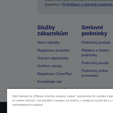
popsáno v
Prohlášení o ochraně osobních
Služby
Smluvní
zákazníkům
podmínky
Akční nabídky
Podmínky prodeje
Registrace produktu
Platební a dodací
podmínky
Vrácení objednávky
Podmínky použití
Ověření záruky
Podmínky online
Registrace CoverPlus
promoakcí
Kontaktujte nás
Hledání obchodníka
Když kliknete na „Přijmout všechny soubory cookie“, poskytnete tím souhlas k jeji
na vašem zařízení, což pomáhá s navigací na stránce, s analýzou využití dat a s 
marketingovými snahami.
Identifikace prodejců
Identifikace sou