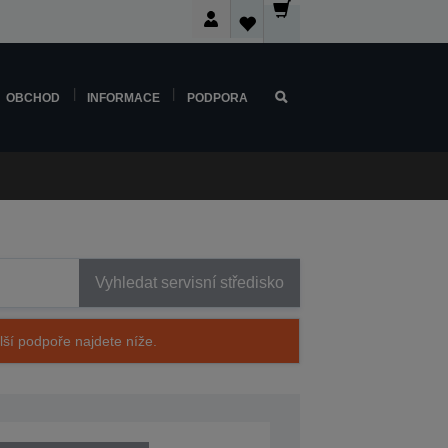
OBCHOD
INFORMACE
PODPORA
Vyhledat servisní středisko
alší podpoře najdete níže.