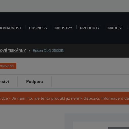
DOMÁCNOST
BUSINESS
INDUSTRY
PRODUKTY
INKOUST
KOVÉ TISKÁRNY
Epson DLQ-3500IIN
astaveno
nství
Podpora
ídce - Je nám líto, ale tento produkt již není k dispozici. Informace o d
SKU: C11CH59403