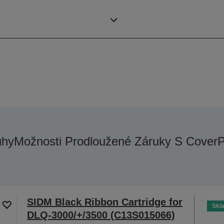
Počet kopií
uhy
Možnosti Prodloužené Záruky S CoverP
SIDM Black Ribbon Cartridge for
Skl
DLQ-3000/+/3500 (C13S015066)