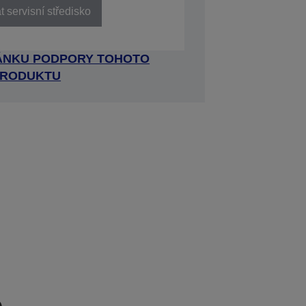
 servisní středisko
RÁNKU PODPORY TOHOTO
RODUKTU
e