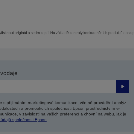
vytisknout originál a sedm kopií. Na základě kontroly konkurenčních produktů dostup
avodaje
Odesl
e s přijímáním marketingové komunikace, včetně provádění analýz
událostech a promoakcích společnosti Epson prostřednictvím e-
unikace, v závislosti na vašich preferencí a chovní na webu, jak je
 údajů společnosti Epson