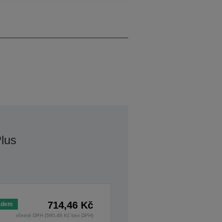
7 plus jeden originál
lus
714,46 Kč
adem
včetně DPH (590,46 Kč bez DPH)