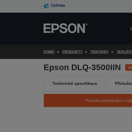
Skip
ČEŠTINA
to
main
content
DOMŮ
PRODUKTY
TISKÁRNY
JEHLIČ
Epson DLQ-3500IIN
Z
Technické specifikace
Přísluše
Produkt přestal být v nab