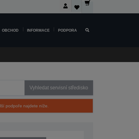
OBCHOD
INFORMACE
PODPORA
Vyhledat servisní středisko
alší podpoře najdete níže.