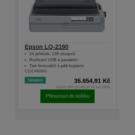
Epson LQ-2190
Eps
24 jehliček, 136 sloupců
24-
Rozhraní USB a paralelní
Eth
Tisk formulářů s pěti kopiemi
Prin
C11CA92001
C11CA
35.654,91 Kč
Skladem
Skla
včetně DPH (29.466,87 Kč bez DPH)
Přesunout do košíku