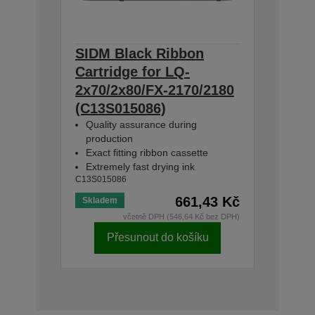
SIDM Black Ribbon
Cartridge for LQ-
2x70/2x80/FX-2170/2180
(C13S015086)
Quality assurance during
production
Exact fitting ribbon cassette
Extremely fast drying ink
C13S015086
661,43 Kč
Skladem
včetně DPH (546,64 Kč bez DPH)
Přesunout do košíku