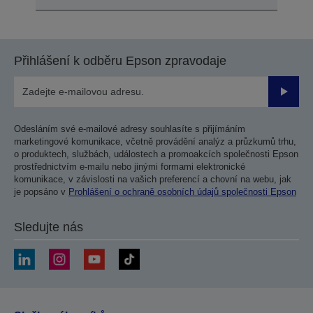
Přihlášení k odběru Epson zpravodaje
Odesla
Odesláním své e-mailové adresy souhlasíte s přijímáním
marketingové komunikace, včetně provádění analýz a průzkumů trhu,
o produktech, službách, událostech a promoakcích společnosti Epson
prostřednictvím e-mailu nebo jinými formami elektronické
komunikace, v závislosti na vašich preferencí a chovní na webu, jak
je popsáno v
Prohlášení o ochraně osobních údajů společnosti Epson
Sledujte nás