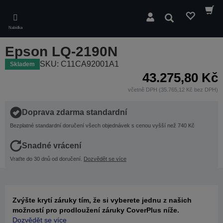
Skip
to
Hledat
main
Nabídka
content
Epson LQ-2190N
SKU: C11CA92001A1
Skladem
43.275,80 Kč
včetně DPH (35.765,12 Kč bez DPH)
Doprava zdarma standardní
Bezplatné standardní doručení všech objednávek s cenou vyšší než 740 Kč
Snadné vrácení
Vraťte do 30 dnů od doručení.
Dozvědět se více
Zvýšte krytí záruky tím, že si vyberete jednu z našich
možností pro prodloužení záruky CoverPlus níže.
Dozvědět se více