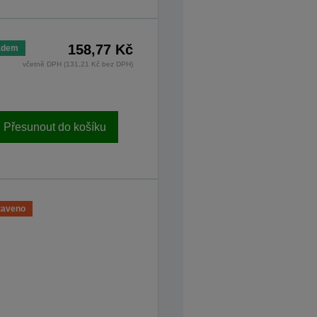
158,77 Kč
adem
včetně DPH (131,21 Kč bez DPH)
Přesunout do košíku
taveno