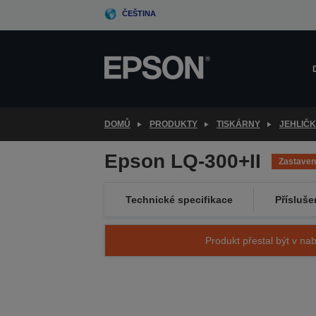
Skip
ČEŠTINA
to
main
content
DOMŮ
PRODUKTY
TISKÁRNY
JEHLIČ
Epson LQ-300+II
Zastave
Technické specifikace
Přísluše
Produkt přestal být v nab