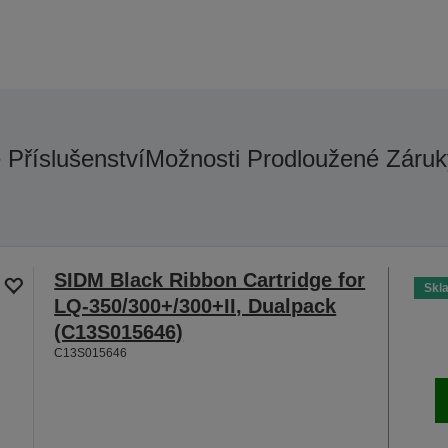
é Příslušenství
Možnosti Prodloužené Záruk
SIDM Black Ribbon Cartridge for
Skl
LQ-350/300+/300+II, Dualpack
(C13S015646)
C13S015646