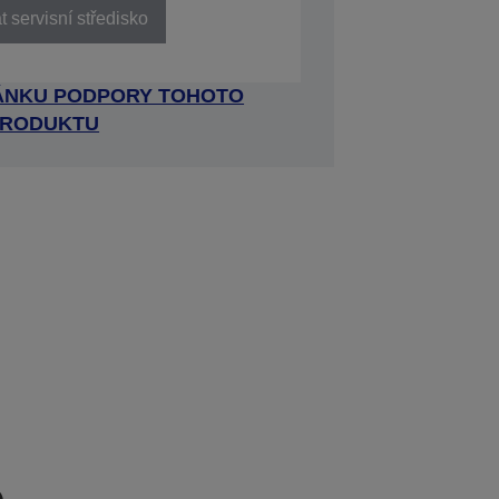
 servisní středisko
RÁNKU PODPORY TOHOTO
RODUKTU
e