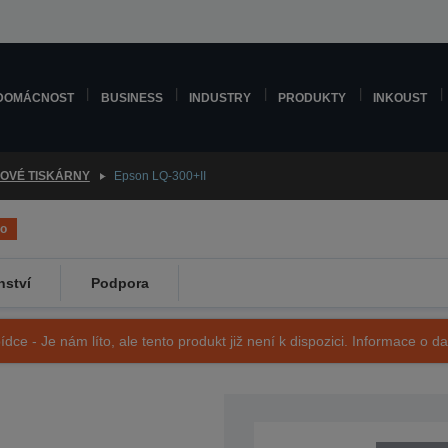
DOMÁCNOST
BUSINESS
INDUSTRY
PRODUKTY
INKOUST
KOVÉ TISKÁRNY
Epson LQ-300+II
no
nství
Podpora
ídce - Je nám líto, ale tento produkt již není k dispozici. Informace o d
SKU: C11C638001