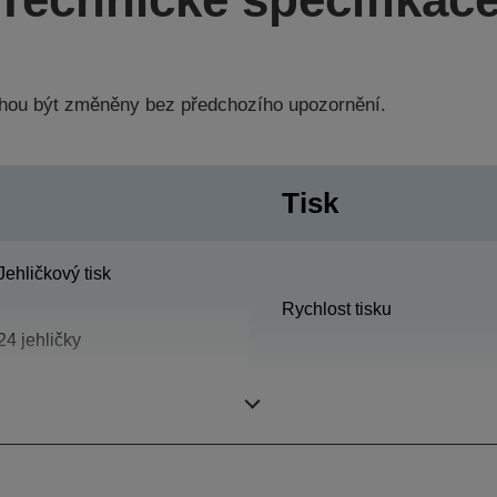
hou být změněny bez předchozího upozornění.
Tisk
Jehličkový tisk
Rychlost tisku
24 jehličky
80 sloupce
Počet kopií