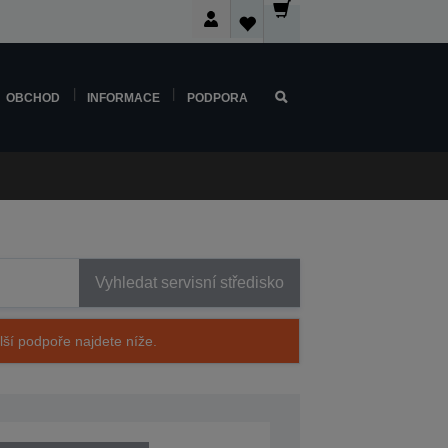
OBCHOD
INFORMACE
PODPORA
Vyhledat servisní středisko
alší podpoře najdete níže.